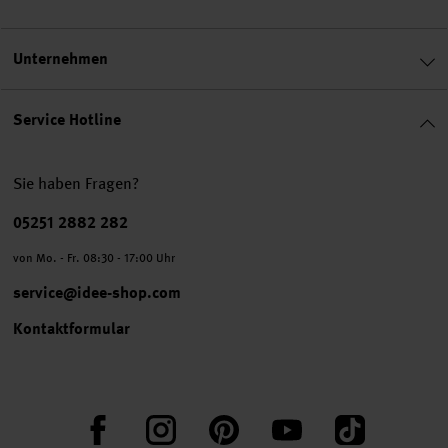
Unternehmen
Service Hotline
Sie haben Fragen?
Telefonnummer
05251 2882 282
von Mo. - Fr. 08:30 - 17:00 Uhr
service@idee-shop.com
Kontaktformular
Facebook
Instagram
Pinterest
YouTube
TikTok