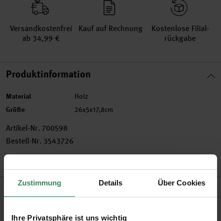
Versand­kosten­frei
Kauf auf Rechnung
Kosten­lose Filial­
ab 34,99 €
rückgabe
Produktinformation
Material
Holz
Größe
26x5x17,8cm
Artikel-Nr.
700598
Bestell-Nr.
3543726
Zustimmung
Details
Über Cookies
Produktbeschreibung
Wunderschöne Holz-Krippe mit den Hauptfiguren der
Ihre Privatsphäre ist uns wichtig