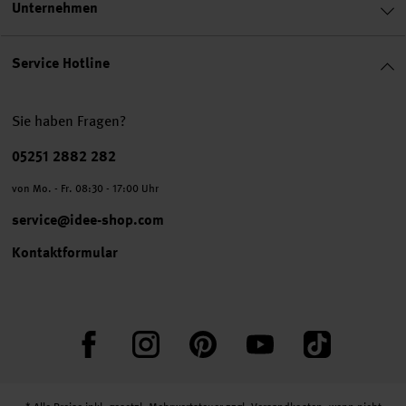
Unternehmen
Service Hotline
Sie haben Fragen?
Telefonnummer
05251 2882 282
von Mo. - Fr. 08:30 - 17:00 Uhr
service@idee-shop.com
Kontaktformular
Facebook
Instagram
Pinterest
YouTube
TikTok