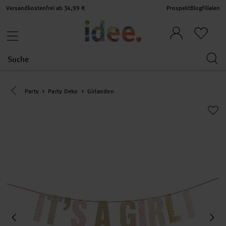
Versandkostenfrei ab 34,99 €
Prospekt
Blog
Filialen
Eine Kategorie zurück navigieren
Party
Party Deko
Girlanden