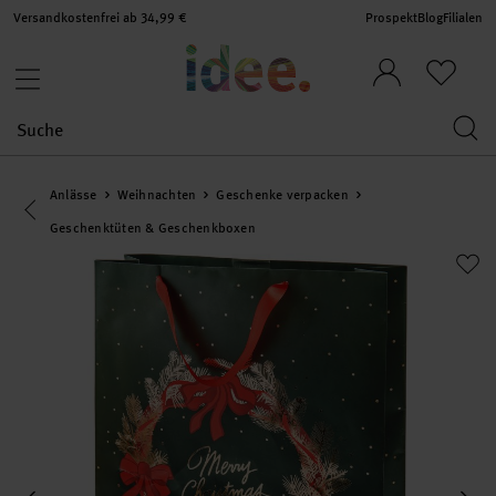
Versandkostenfrei ab 34,99 €
Prospekt
Blog
Filialen
Anlässe
Weihnachten
Geschenke verpacken
Eine Kategorie zurück navigieren
Geschenktüten & Geschenkboxen