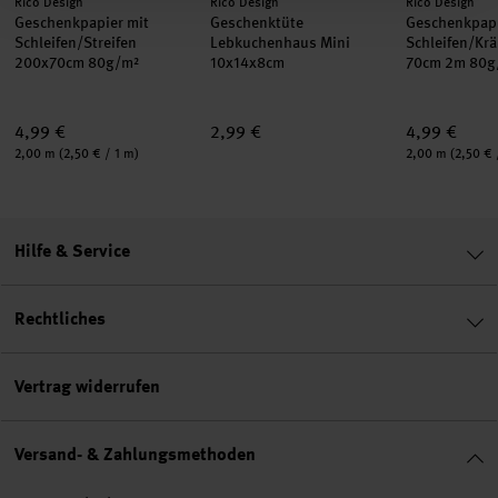
Hersteller:
Hersteller:
Hersteller:
Rico Design
Rico Design
Rico Design
Geschenkpapier mit
Geschenktüte
Geschenkpapi
Schleifen/Streifen
Lebkuchenhaus Mini
Schleifen/Kr
200x70cm 80g/m²
10x14x8cm
70cm 2m 80g
4,99 €
2,99 €
4,99 €
Inhalt:
Inhalt:
2,00 m
(2,50 € / 1 m)
2,00 m
(2,50 € 
Hilfe & Service
Rechtliches
Vertrag widerrufen
Versand- & Zahlungsmethoden