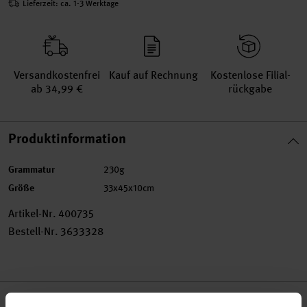
Lieferzeit: ca. 1-3 Werktage
Versand­kosten­frei
Kauf auf Rechnung
Kosten­lose Filial­
ab 34,99 €
rückgabe
Produktinformation
Grammatur
230g
Größe
33x45x10cm
Artikel-Nr.
400735
Bestell-Nr.
3633328
Produktbeschreibung