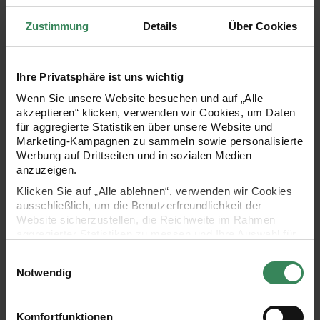
Diese extra große XL-Geschenktüte aus der Kollektion „Put a
Zustimmung
Details
Über Cookies
Bow on It“ ist perfekt für größere Weihnachtsgeschenke
geeignet. Sie ist mit einem eleganten Schleifen-Kranz-Motiv
Ihre Privatsphäre ist uns wichtig
und schimmernder Hot Foil-Details versehen und sorgt für
Wenn Sie unsere Website besuchen und auf „Alle
eine stilvolle Verpackung. Diese große Tüte wird garantiert
akzeptieren“ klicken, verwenden wir Cookies, um Daten
für aggregierte Statistiken über unsere Website und
zum absoluten Hingucker unter dem Weihnachtsbaum.
Marketing-Kampagnen zu sammeln sowie personalisierte
Werbung auf Drittseiten und in sozialen Medien
anzuzeigen.
- festliche Geschenktüte für die Weihnachtszeit
Klicken Sie auf „Alle ablehnen“, verwenden wir Cookies
ausschließlich, um die Benutzerfreundlichkeit der
- Motiv: Schleifen Kranz
Website sicherzustellen, die Reichweite im Rahmen
aggregierter Statistiken zu messen und Ihre Auswahl für
zukünftige Besuche zu speichern.
- Farbe: Rot und Grün
Einwilligungsauswahl
Ihre Einwilligung ist freiwillig und kann jederzeit über den
Notwendig
Link „Cookie-Einstellungen“ im Fußbereich der Seite
- mit Hot Foil-Veredelung
widerrufen werden. Weitere Informationen zu den
verwendeten Technologien und den Empfängern der
- Maße: 33x45x10cm
Komfortfunktionen