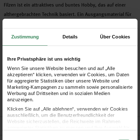
Filzen ist ein attraktives und buntes Hobby, das auf einer
althergebrachten Technik basiert. Ein Ausgangsmaterial für
diese Technik ist die Filz-Platte, die Sie für die Herstellung der
verschiedensten Objekte verwenden können.
Zustimmung
Details
Über Cookies
•
Filz-Platte zur Herstellung von Taschen, Accessoires, Spiele
Ihre Privatsphäre ist uns wichtig
uvm.
Wenn Sie unsere Website besuchen und auf „Alle
•
nicht waschbar
akzeptieren“ klicken, verwenden wir Cookies, um Daten
•
100% Polyester
für aggregierte Statistiken über unsere Website und
Marketing-Kampagnen zu sammeln sowie personalisierte
•
Größe der Platten 50x75 cm
Werbung auf Drittseiten und in sozialen Medien
•
Stärke: 3 mm
anzuzeigen.
•
viele verschiedene Farben zur Auswahl!
Klicken Sie auf „Alle ablehnen“, verwenden wir Cookies
ausschließlich, um die Benutzerfreundlichkeit der
Website sicherzustellen, die Reichweite im Rahmen
Hersteller
aggregierter Statistiken zu messen und Ihre Auswahl für
zukünftige Besuche zu speichern.
Einwilligungsauswahl