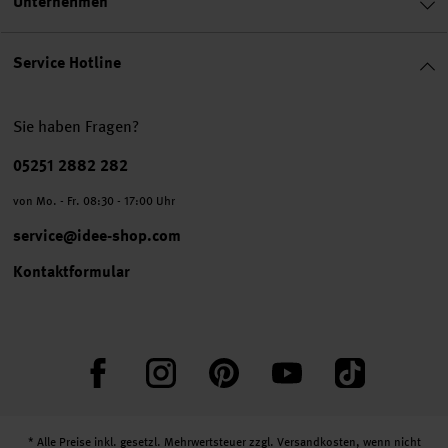
Unternehmen
Service Hotline
Sie haben Fragen?
Telefonnummer
05251 2882 282
von Mo. - Fr. 08:30 - 17:00 Uhr
service@idee-shop.com
Kontaktformular
Facebook
Instagram
Pinterest
YouTube
TikTok
* Alle Preise inkl. gesetzl. Mehrwertsteuer zzgl.
Versandkosten
, wenn nicht