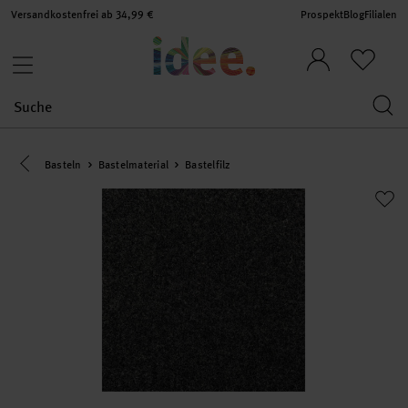
Versandkostenfrei ab 34,99 €
Prospekt
Blog
Filialen
Eine Kategorie zurück navigieren
Basteln
Bastelmaterial
Bastelfilz