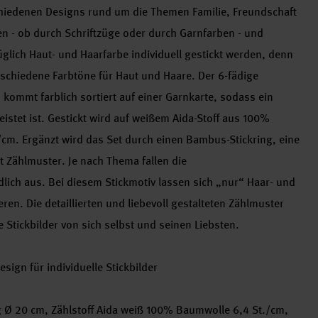
chiedenen Designs rund um die Themen Familie, Freundschaft
n - ob durch Schriftzüge oder durch Garnfarben - und
üglich Haut- und Haarfarbe individuell gestickt werden, denn
erschiedene Farbtöne für Haut und Haare. Der 6-fädige
kommt farblich sortiert auf einer Garnkarte, sodass ein
istet ist. Gestickt wird auf weißem Aida-Stoff aus 100%
cm. Ergänzt wird das Set durch einen Bambus-Stickring, eine
it Zählmuster. Je nach Thema fallen die
lich aus. Bei diesem Stickmotiv lassen sich „nur“ Haar- und
ren. Die detaillierten und liebevoll gestalteten Zählmuster
tickbilder von sich selbst und seinen Liebsten.
ign für individuelle Stickbilder
ing Ø 20 cm, Zählstoff Aida weiß 100% Baumwolle 6,4 St./cm,