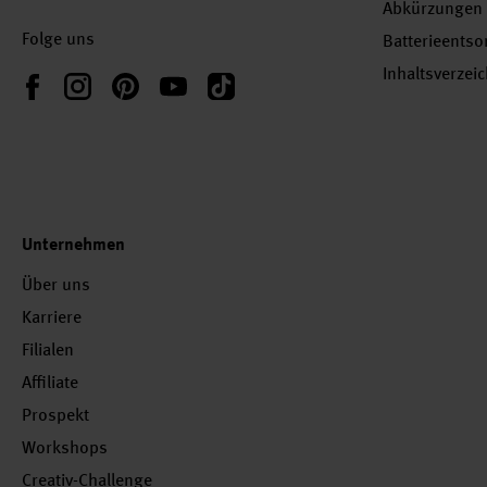
Abkürzungen
Folge uns
Batterieents
Inhaltsverzei
Instagram
Pinterest
YouTube
TikTok
Facebook
Unternehmen
Über uns
Karriere
Filialen
Affiliate
Prospekt
Workshops
Creativ-Challenge