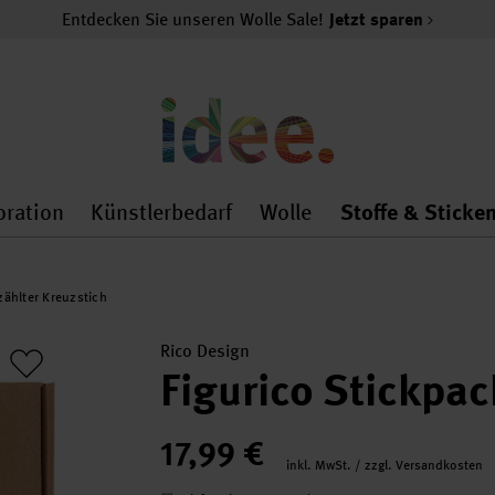
Entdecken Sie unseren Wolle Sale!
Jetzt sparen
oration
Künstlerbedarf
Wolle
Stoffe & Sticke
nMenu
al.openMenu
 general.openMenu
Dekoration general.openMenu
Künstlerbedarf general.
Wolle general.o
ählter Kreuzstich
Rico Design
Figurico Stickp
17,99 €
inkl. MwSt. / zzgl. Versandkosten