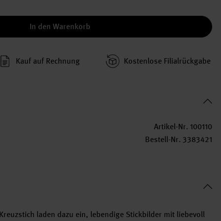
In den Warenkorb
Kauf auf Rechnung
Kosten­lose Filial­rückgabe
Artikel-Nr.
100110
Bestell-Nr.
3383421
reuzstich laden dazu ein, lebendige Stickbilder mit liebevoll