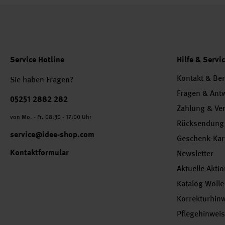
Service Hotline
Hilfe & Servi
Kontakt & Be
Sie haben Fragen?
Fragen & Ant
Telefonnummer
05251 2882 282
Zahlung & Ve
von Mo. - Fr. 08:30 - 17:00 Uhr
Rücksendung
service@idee-shop.com
Geschenk-Kar
Kontaktformular
Newsletter
Aktuelle Akti
Katalog Wolle
Korrekturhin
Pflegehinwei