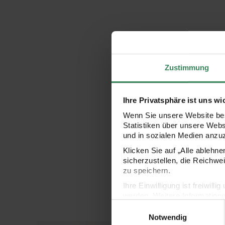
Zustimmung
Ihre Privatsphäre ist uns wi
Wenn Sie unsere Website bes
Statistiken über unsere Web
und in sozialen Medien anzu
Klicken Sie auf „Alle ablehn
sicherzustellen, die Reichwe
zu speichern.
Ihre Einwilligung ist freiwil
werden. Weitere Information
Einwilligungsauswahl
Datenschutzerklärung.
Notwendig
Impressum
Datenschutz
Ø 20cm
Figurico Stickpackung Family 20cm
Figurico Stickpackun