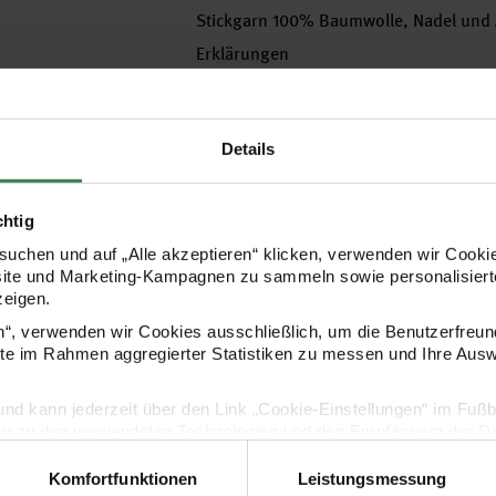
Stickgarn 100% Baumwolle, Nadel und A
Erklärungen
Hersteller
Details
chtig
uchen und auf „Alle akzeptieren“ klicken, verwenden wir Cookie
site und Marketing-Kampagnen zu sammeln sowie personalisierte
zeigen.
en“, verwenden wir Cookies ausschließlich, um die Benutzerfreun
ite im Rahmen aggregierter Statistiken zu messen und Ihre Aus
lig und kann jederzeit über den Link „Cookie-Einstellungen“ im Fuß
Kaufempfehlung
en zu den verwendeten Technologien und den Empfängern der Dat
Komfortfunktionen
Leistungsmessung
Vertrag widerrufen
g Grandma & Grandpa 20cm
Figurico Stickpackung Young Family 20cm
Figurico Sti