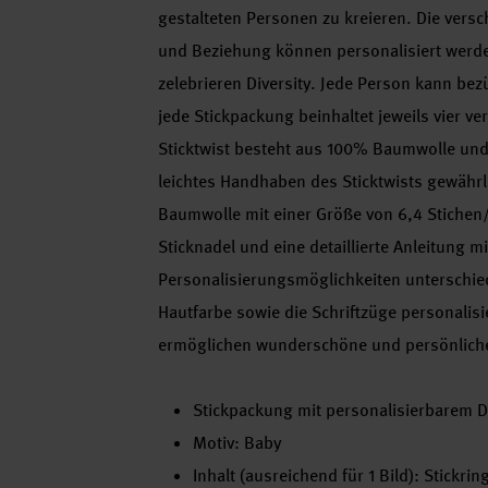
gestalteten Personen zu kreieren. Die vers
und Beziehung können personalisiert werde
zelebrieren Diversity. Jede Person kann bez
jede Stickpackung beinhaltet jeweils vier v
Sticktwist besteht aus 100% Baumwolle und 
leichtes Handhaben des Sticktwists gewährle
Baumwolle mit einer Größe von 6,4 Stichen/
Sticknadel und eine detaillierte Anleitung m
Personalisierungsmöglichkeiten unterschied
Hautfarbe sowie die Schriftzüge personalisie
ermöglichen wunderschöne und persönliche S
Stickpackung mit personalisierbarem Des
Motiv: Baby
Inhalt (ausreichend für 1 Bild): Stickr