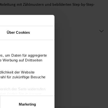
nleitung mit Zählmustern und bebilderten Step-by-Step-
Über Cookies
s, um Daten für aggregierte
 Werbung auf Drittseiten
dlichkeit der Website
wahl für zukünftige Besuche
bereich der Seite widerrufen
en finden Sie in unserer
Marketing
ckpackung Girlfriend & Boyfriend 20cm
Figurico Stickpackung Lovebirds 20cm
Fi