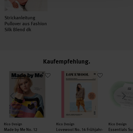
Strickanleitung
Pullover aus Fashion
Silk Blend dk
Kaufempfehlung
Loves Silk
Made by Me No. 12 Frühjahr-Sommer deutsch
Lovewool No. 14 Frühjahr-Sommer
Essentials S
Hersteller:
Hersteller:
Hersteller:
Rico Design
Rico Design
Rico Design
Made by Me No. 12
Lovewool No. 14 Frühjahr-
Essentials Su