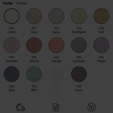
Farbe
Creme
001
017
012
013
018
Creme
Sand
Natur
Pastellgelb
Senf
007
020
023
025
024
Orchidee
Altrosa
Orange
Lavendel
Flieder
016
010
022
028
Blau
Mint
Oliv
Taupe