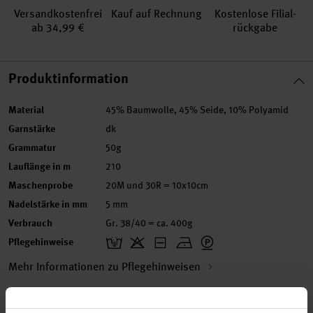
Versand­kosten­frei
Kauf auf Rechnung
Kosten­lose Filial­
ab 34,99 €
rückgabe
Produktinformation
Material
45% Baumwolle, 45% Seide, 10% Polyamid
Garnstärke
dk
Grammatur
50g
Lauflänge in m
210
Maschenprobe
20M und 30R = 10x10cm
Nadelstärke in mm
5 mm
Verbrauch
Gr. 38/40 = ca. 400g
Pflegehinweise
Mehr Informationen zu Pflegehinweisen
Artikel-Nr.
383205.001