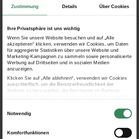
Bestell-Nr.
3027011
Zustimmung
Details
Über Cookies
Ihre Privatsphäre ist uns wichtig
Produktbeschreibung
Wenn Sie unsere Website besuchen und auf „Alle
akzeptieren“ klicken, verwenden wir Cookies, um Daten
Seide, Polyamid und Baumwolle vereinen sich in Fashion Silk
für aggregierte Statistiken über unsere Website und
Blend dk von Rico Design zu einem hochwertigen Garn. Die
Marketing-Kampagnen zu sammeln sowie personalisierte
Werbung auf Drittseiten und in sozialen Medien
aufregende Seidenmischung besticht durch die besondere
anzuzeigen.
Zwirnung des Fadens, die den Strickstücken eine spannende
Klicken Sie auf „Alle ablehnen“, verwenden wir Cookies
Optik verleiht. Die Qualität beeindruckt mit ihrem edlen,
ausschließlich, um die Benutzerfreundlichkeit der
Website sicherzustellen, die Reichweite im Rahmen
matten Glanz.
aggregierter Statistiken zu messen und Ihre Auswahl für
zukünftige Besuche zu speichern.
Einwilligungsauswahl
•
Zusammensetzung: 45% Baumwolle, 45% Seide und 10%
Ihre Einwilligung ist freiwillig und kann jederzeit über den
Notwendig
Link „Cookie-Einstellungen“ im Fußbereich der Seite
Polyamid
widerrufen werden. Weitere Informationen zu den
•
Lauflänge: 210m /50g
verwendeten Technologien und den Empfängern der
Komfortfunktionen
Daten finden Sie in unserer Datenschutzerklärung.