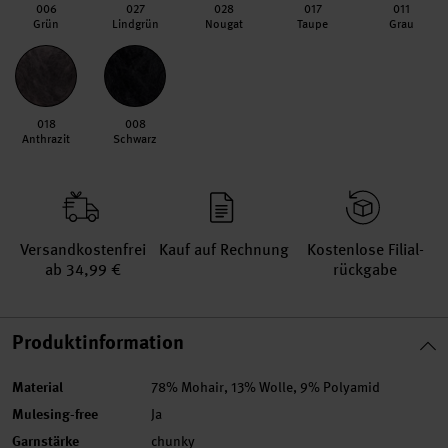
006
027
028
017
011
Grün
Lindgrün
Nougat
Taupe
Grau
018
008
Anthrazit
Schwarz
Versand­kosten­frei
Kauf auf Rechnung
Kosten­lose Filial­
ab 34,99 €
rückgabe
Produktinformation
Material
78% Mohair, 13% Wolle, 9% Polyamid
Mulesing-free
Ja
Garnstärke
chunky