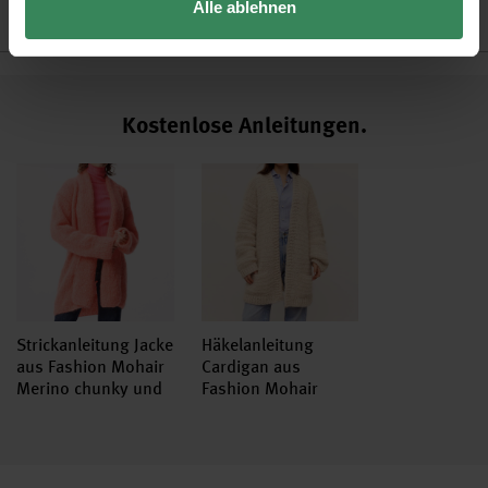
Alle ablehnen
Hersteller
Kostenlose Anleitungen.
Strickanleitung Jacke
Häkelanleitung
aus Fashion Mohair
Cardigan aus
Merino chunky und
Fashion Mohair
Creative Make It
Merino chunky
Neon