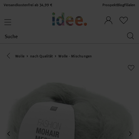
Versandkostenfrei ab 34,99 €
Prospekt
Blog
Filialen
Eine Kategorie zurück navigieren
Wolle
nach Qualität
Wolle - Mischungen