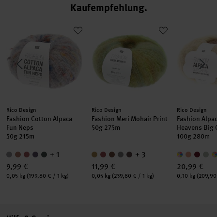
Kaufempfehlung
Fashion Cotton Alpaca Fun Neps
Fashion Meri Mohair Print
Fashion Alp
Hersteller:
Hersteller:
Hersteller:
Rico Design
Rico Design
Rico Design
Fashion Cotton Alpaca
Fashion Meri Mohair Print
Fashion Alpac
Fun Neps
50g 275m
Heavens Big
50g 215m
100g 280m
+ 1
+ 3
9,99 €
11,99 €
20,99 €
Inhalt:
Inhalt:
Inhalt:
0,05 kg
(199,80 € / 1 kg)
0,05 kg
(239,80 € / 1 kg)
0,10 kg
(209,90 