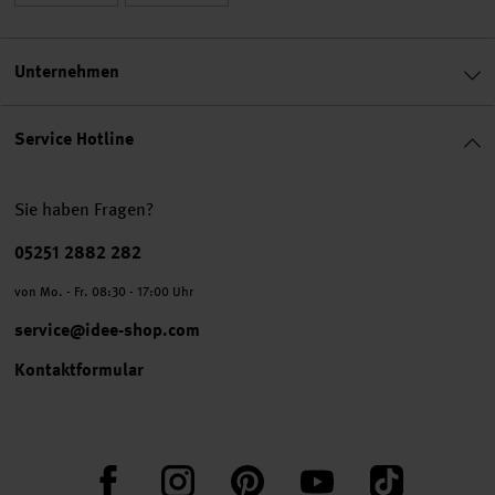
Unternehmen
Service Hotline
Sie haben Fragen?
Telefonnummer
05251 2882 282
von Mo. - Fr. 08:30 - 17:00 Uhr
service@idee-shop.com
Kontaktformular
Facebook
Instagram
Pinterest
YouTube
TikTok