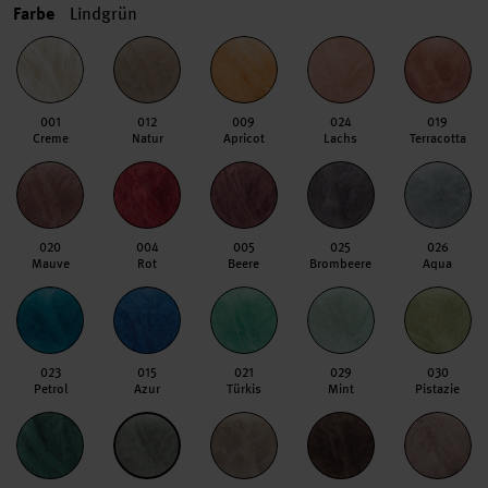
Farbe
Lindgrün
001
012
009
024
019
Creme
Natur
Apricot
Lachs
Terracotta
020
004
005
025
026
Mauve
Rot
Beere
Brombeere
Aqua
023
015
021
029
030
Petrol
Azur
Türkis
Mint
Pistazie