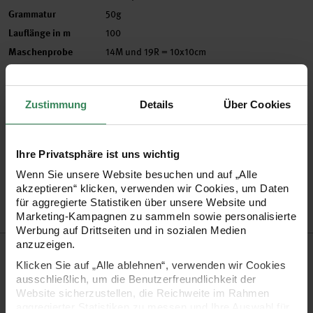
Grammatur
50g
Lauflänge in m
100
Maschenprobe
14M und 19R = 10x10cm
Nadelstärke in mm
6 mm
Verbrauch
Gr. 40 = ca. 600g
Zustimmung
Details
Über Cookies
Pflegehinweise
Mehr Informationen zu Pflegehinweisen
Ihre Privatsphäre ist uns wichtig
Artikel-Nr.
383272.027
Wenn Sie unsere Website besuchen und auf „Alle
Bestell-Nr.
3533116
akzeptieren“ klicken, verwenden wir Cookies, um Daten
für aggregierte Statistiken über unsere Website und
Marketing-Kampagnen zu sammeln sowie personalisierte
Werbung auf Drittseiten und in sozialen Medien
anzuzeigen.
Produktbeschreibung
Klicken Sie auf „Alle ablehnen“, verwenden wir Cookies
ausschließlich, um die Benutzerfreundlichkeit der
Für die Garnqualität Fashion Mohair Merino chunky wurde
Website sicherzustellen, die Reichweite im Rahmen
feines Mohair in einen dünnen Trägerfaden aus Merino
aggregierter Statistiken zu messen und Ihre Auswahl für