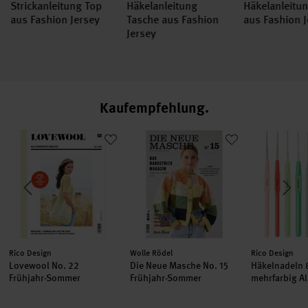
Strickanleitung Top
Häkelanleitung
Häkelanleitu
aus Fashion Jersey
Tasche aus Fashion
aus Fashion 
Jersey
Kaufempfehlung
Lovewool No. 22 Frühjahr-Sommer
Die Neue Masche No. 15 Frühjahr-So
Häkelnadeln
Hersteller:
Hersteller:
Hersteller:
Rico Design
Wolle Rödel
Rico Design
Lovewool No. 22
Die Neue Masche No. 15
Häkelnadeln 
Frühjahr-Sommer
Frühjahr-Sommer
mehrfarbig A