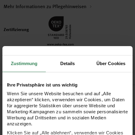
Mehr Informationen zu Pflegehinweisen
Zertifizierung
Artikel-Nr.
383182.001
Bestell-Nr.
2919744
Zustimmung
Details
Über Cookies
Ihre Privatsphäre ist uns wichtig
Produktbeschreibung
Wenn Sie unsere Website besuchen und auf „Alle
akzeptieren“ klicken, verwenden wir Cookies, um Daten
für aggregierte Statistiken über unsere Website und
Fashion Jersey von Rico Design ist das optimale Garn für
Marketing-Kampagnen zu sammeln sowie personalisierte
leichte Sommermode. Bei dem runden Faden handelt es sich
Werbung auf Drittseiten und in sozialen Medien
anzuzeigen.
um ein gestricktes Bändchen, das im Handumdrehen luftig-
Klicken Sie auf „Alle ablehnen“, verwenden wir Cookies
leichte Strickstücke entstehen lässt. Seine ideale