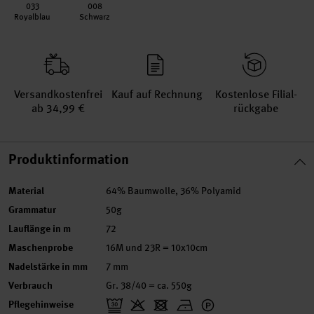
033
008
Royalblau
Schwarz
Versand­kosten­frei
Kauf auf Rechnung
Kosten­lose Filial­
ab 34,99 €
rückgabe
Produktinformation
Material
64% Baumwolle, 36% Polyamid
Grammatur
50g
Lauflänge in m
72
Maschenprobe
16M und 23R = 10x10cm
Nadelstärke in mm
7 mm
Verbrauch
Gr. 38/40 = ca. 550g
Pflegehinweise