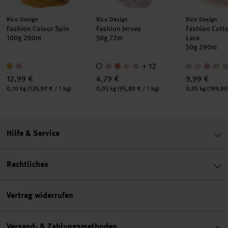
Hersteller:
Hersteller:
Hersteller:
Rico Design
Rico Design
Rico Design
Fashion Colour Spin
Fashion Jersey
Fashion Cott
100g 200m
50g 72m
Lace
50g 290m
+ 12
12,99 €
4,79 €
9,99 €
Inhalt:
Inhalt:
Inhalt:
0,10 kg
(129,90 € / 1 kg)
0,05 kg
(95,80 € / 1 kg)
0,05 kg
(199,80 
Hilfe & Service
Rechtliches
Vertrag widerrufen
Versand- & Zahlungsmethoden