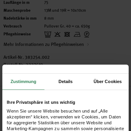
Lauflänge in m
75
Maschenprobe
13M und 19R = 10x10cm
Nadelstärke in mm
8 mm
Verbrauch
Pullover Gr. 40 = ca. 650g
Pflegehinweise
Mehr Informationen zu Pflegehinweisen
Artikel-Nr.
383254.002
Bestell-Nr.
3227619
Zustimmung
Details
Über Cookies
Produktbeschreibung
Ihre Privatsphäre ist uns wichtig
Das Bändchengarn Fashion Cotton Ribbon chunky aus 100%
Wenn Sie unsere Website besuchen und auf „Alle
Baumwolle bietet Ihnen moderne Farben, die sich gut
akzeptieren“ klicken, verwenden wir Cookies, um Daten
für aggregierte Statistiken über unsere Website und
kombinieren lassen. Der leichte Faden ist bestens für
Marketing-Kampagnen zu sammeln sowie personalisierte