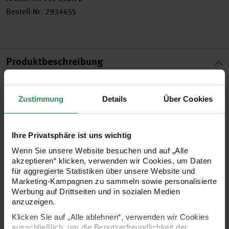
Bestell-Nr.
2934655
Produktbeschreibung
Es gibt zahlreiche Möglichkeiten, Ihre selbst gestalteten
Zustimmung
Details
Über Cookies
Ketten zu vollenden. Der Endverschluss stellt dabei eine
äußerst bequeme und stilvolle Variante dar. Kleben Sie die
Kettenenden einfach mit Schmuckkleber in den Verschluss -
Ihre Privatsphäre ist uns wichtig
das war’s.
Wenn Sie unsere Website besuchen und auf „Alle
akzeptieren“ klicken, verwenden wir Cookies, um Daten
für aggregierte Statistiken über unsere Website und
•
Endverschluss zum Kleben
Marketing-Kampagnen zu sammeln sowie personalisierte
Werbung auf Drittseiten und in sozialen Medien
•
für Bänder bis ca. 8mm
anzuzeigen.
•
Material: aus Edelstahl
Klicken Sie auf „Alle ablehnen“, verwenden wir Cookies
•
Inhalt: 1 Stück
ausschließlich, um die Benutzerfreundlichkeit der