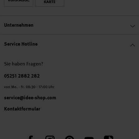
Unternehmen
Service Hotline
Sie haben Fragen?
Telefonnummer
05251 2882 282
von Mo. - Fr. 08:30 - 17:00 Uhr
service@idee-shop.com
Kontaktformular
Facebook
Instagram
Pinterest
YouTube
TikTok