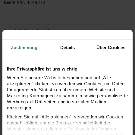
Bestell-Nr.
3244272
Produktbeschreibung
Dieses kuschelig-weiche Duschtuch aus hochwertiger
Zustimmung
Details
Über Cookies
Frottierware verspricht Formbeständigkeit und Langlebigkeit.
Die leicht glänzenden, weichen Fasern trocknen und
Ihre Privatsphäre ist uns wichtig
verwöhnen die Haut zugleich. Am unteren Ende befindet sich
Wenn Sie unsere Website besuchen und auf „Alle
eine eingewebte Aidabordüre zum Besticken. Hier können Sie
akzeptieren“ klicken, verwenden wir Cookies, um Daten
für aggregierte Statistiken über unsere Website und
Ihre Motive ganz nach Lust und Laune mit Bildern, Mustern
Marketing-Kampagnen zu sammeln sowie personalisierte
oder Namen aufbringen. Ein besticktes Duschtuch ist ein
Werbung auf Drittseiten und in sozialen Medien
anzuzeigen.
besonderer Blickfang in Ihrem Badezimmer und auch immer
Klicken Sie auf „Alle ablehnen“, verwenden wir Cookies
ein sehr schönes individuelles Geschenk zum Geburtstag,
ausschließlich, um die Benutzerfreundlichkeit der
zur Hochzeit, zur Geburt, zum Jubiläum oder zu Weihnachten.
Website sicherzustellen, die Reichweite im Rahmen
aggregierter Statistiken zu messen und Ihre Auswahl für