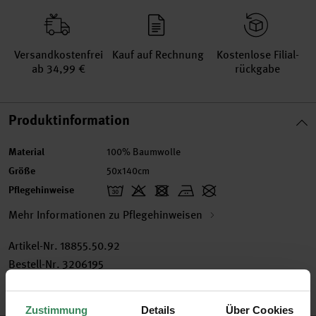
Versand­kosten­frei
Kauf auf Rechnung
Kosten­lose Filial­
ab 34,99 €
rückgabe
Produktinformation
Material
100% Baumwolle
Größe
50x140cm
Pflegehinweise
Mehr Informationen zu Pflegehinweisen
Artikel-Nr.
18855.50.92
Bestell-Nr.
3206195
Zustimmung
Details
Über Cookies