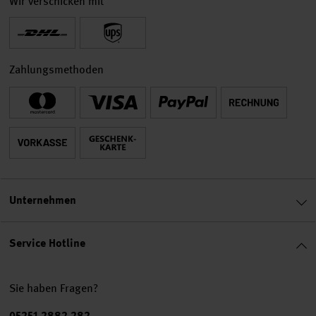
Wir verschicken mit
Zahlungsmethoden
Unternehmen
Service Hotline
Sie haben Fragen?
Telefonnummer
05251 2882 282