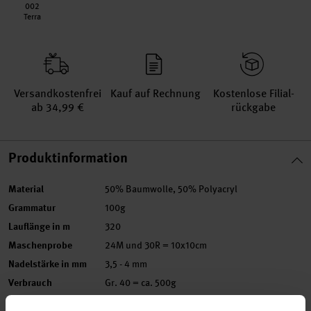
002
Terra
Versand­kosten­frei
Kauf auf Rechnung
Kosten­lose Filial­
ab 34,99 €
rückgabe
Produktinformation
Material
50% Baumwolle, 50% Polyacryl
Grammatur
100g
Lauflänge in m
320
Maschenprobe
24M und 30R = 10x10cm
Nadelstärke in mm
3,5 - 4 mm
Verbrauch
Gr. 40 = ca. 500g
Pflegehinweise