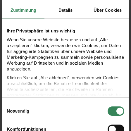
Mehr Informationen zu Pflegehinweisen
Zustimmung
Details
Über Cookies
Artikel-Nr.
383357.012
Bestell-Nr.
3557853
Ihre Privatsphäre ist uns wichtig
Wenn Sie unsere Website besuchen und auf „Alle
akzeptieren“ klicken, verwenden wir Cookies, um Daten
für aggregierte Statistiken über unsere Website und
Produktbeschreibung
Marketing-Kampagnen zu sammeln sowie personalisierte
Werbung auf Drittseiten und in sozialen Medien
anzuzeigen.
Creative Summer Sprinkles bringt Farbe in den Sommer!
Klicken Sie auf „Alle ablehnen“, verwenden wir Cookies
Mehrere Fäden mit unterschiedlichen bunten Farbverläufen
ausschließlich, um die Benutzerfreundlichkeit der
werden in dem Garn verzwirnt und lassen das tolle Farbspiel
Website sicherzustellen, die Reichweite im Rahmen
aggregierter Statistiken zu messen und Ihre Auswahl für
entstehen. Es gibt sowohl gedeckte Töne als auch knallige
zukünftige Besuche zu speichern.
Farben mit Neon-Akzenten. Die Mischung aus Baumwolle und
Einwilligungsauswahl
Ihre Einwilligung ist freiwillig und kann jederzeit über den
Notwendig
Polyacryl macht das Garn pflegeleicht und formstabil für ein
Link „Cookie-Einstellungen“ im Fußbereich der Seite
widerrufen werden. Weitere Informationen zu den
super Maschenbild im Strickergebnis.
verwendeten Technologien und den Empfängern der
Komfortfunktionen