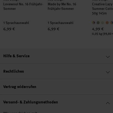
Lovewool No. 16 Frühjahr-
Made by Me No. 16
Creative Lazy
Sommer
Frühjahr-Sommer
Summer Cott
50g 145m
1 Sprachauswahl
1 Sprachauswahl
6,99 €
6,99 €
4,99 €
Inhalt:
0,05 kg
(99,80 €
Hilfe & Service
Rechtliches
Vertrag widerrufen
Versand- & Zahlungsmethoden