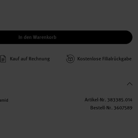
In den Warenkorb
Kauf auf Rechnung
Kosten­lose Filial­rückgabe
Artikel-Nr.
383385.014
amid
Bestell-Nr.
3607589