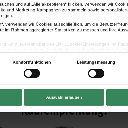
- Lauflänge: 37,5m / 5g
uchen und auf „Alle akzeptieren“ klicken, verwenden wir Cookie
- Pflege: 30° C Feinwäsche
site und Marketing-Kampagnen zu sammeln sowie personalisierte
zeigen.
en“, verwenden wir Cookies ausschließlich, um die Benutzerfreun
ite im Rahmen aggregierter Statistiken zu messen und Ihre Aus
Hersteller
lig und kann jederzeit über den Link „Cookie-Einstellungen“ im Fuß
en zu den verwendeten Technologien und den Empfängern der Dat
Komfortfunktionen
Leistungsmessung
Vertrag widerrufen
Auswahl erlauben
Kaufempfehlung
g
Socks Neon Fair Isle 4-fädig
Superba Ba