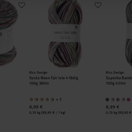
Hersteller:
Hersteller:
Rico Design
Rico Design
Socks Neon Fair Isle 4-fädig
Superba Bamb
100g 380m
100g 420m
+ 1
8,99 €
8,99 €
Inhalt:
Inhalt:
0,10 kg
(89,90 € / 1 kg)
0,10 kg
(89,90 € 