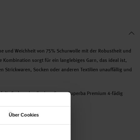
rme und Weichheit von 75% Schurwolle mit der Robustheit und
 Kombination sorgt für ein langlebiges Garn, das ideal ist,
n Strickwaren, Socken oder anderen Textilien unauffällig und
 auf die Farben des Socken-Garns Superba Premium 4-fädig
Über Cookies
mid