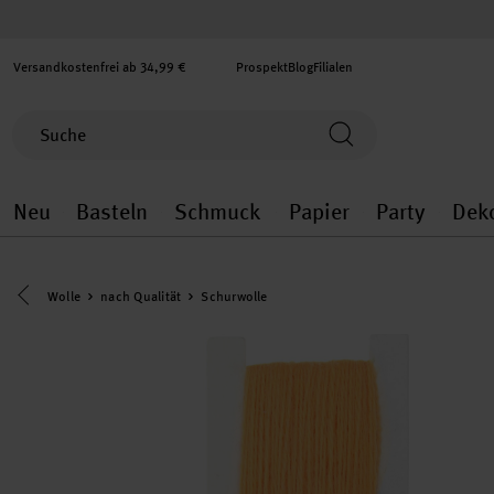
Versandkostenfrei ab 34,99 €
Prospekt
Blog
Filialen
Neu
Basteln
Schmuck
Papier
Party
Dek
Neu general.openMenu
Basteln general.openMenu
Schmuck general.ope
Papier gener
Party
Eine Kategorie zurück navigieren
Wolle
nach Qualität
Schurwolle