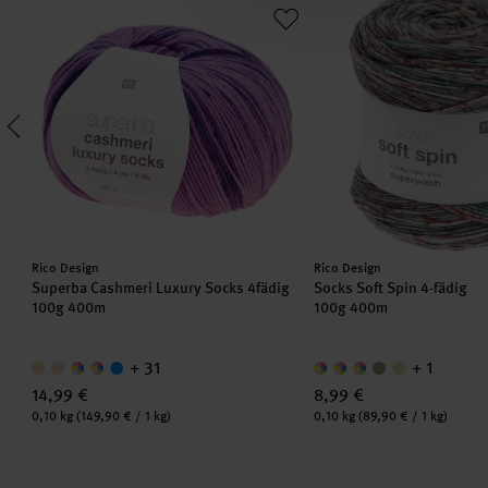
Hersteller:
Hersteller:
Rico Design
Rico Design
Superba Cashmeri Luxury Socks 4fädig
Socks Soft Spin 4-fädig
100g 400m
100g 400m
+ 31
+ 1
14,99 €
8,99 €
Inhalt:
Inhalt:
0,10 kg
(149,90 € / 1 kg)
0,10 kg
(89,90 € / 1 kg)