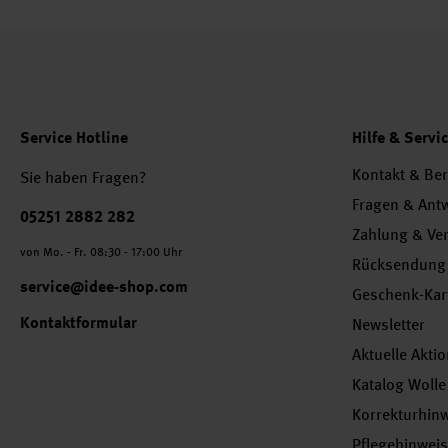
Service Hotline
Hilfe & Servi
Kontakt & Be
Sie haben Fragen?
Fragen & Ant
Telefonnummer
05251 2882 282
Zahlung & Ve
von Mo. - Fr. 08:30 - 17:00 Uhr
Rücksendung
service@idee-shop.com
Geschenk-Kar
Kontaktformular
Newsletter
Aktuelle Akti
Katalog Wolle
Korrekturhin
Pflegehinwei