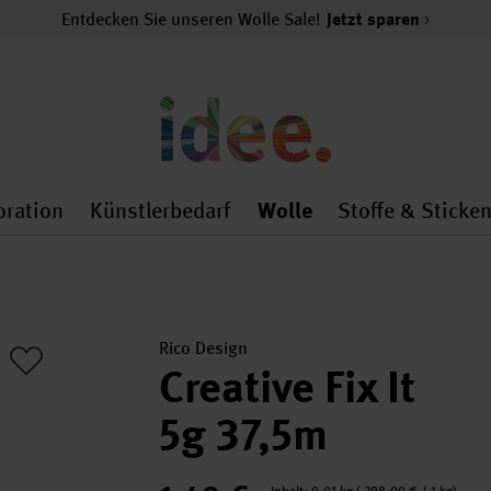
Entdecken Sie unseren Wolle Sale!
Jetzt sparen
oration
Künstlerbedarf
Wolle
Stoffe & Sticke
nMenu
al.openMenu
 general.openMenu
Dekoration general.openMenu
Künstlerbedarf general.
Wolle general.o
Rico Design
Creative Fix It
5g 37,5m