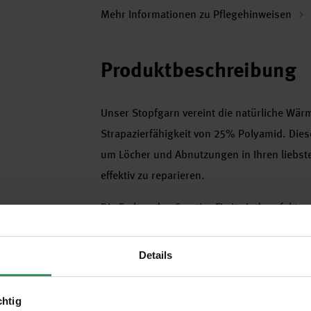
Mehr Informationen zu Pflegehinweisen
Produktbeschreibung
Unser Stopfgarn vereint die natürliche Wä
Strapazierfähigkeit von 25% Polyamid. Diese
um Löcher und Abnutzungen in Ihren liebste
effektiv zu reparieren.
Die Farben des Creative Fix It sind perfekt
abgestimmt.
Details
- Material: 75% Schurwolle und 25% Polya
chtig