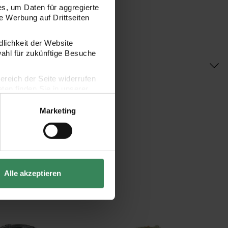
s, um Daten für aggregierte
 Werbung auf Drittseiten
dlichkeit der Website
wahl für zukünftige Besuche
bereich der Seite widerrufen
en finden Sie in unserer
Marketing
Alle akzeptieren
mboo superwash
Superba Tweed 4-fädig
St