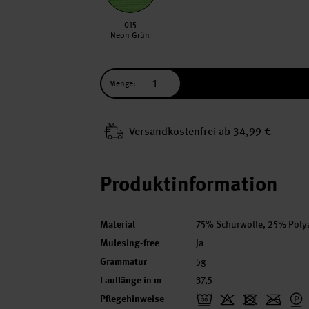
015
Neon Grün
Menge:
Versand­kosten­frei ab 34,99 €
Produktinformation
Material
75% Schurwolle, 25% Poly
Mulesing-free
Ja
Grammatur
5g
Lauflänge in m
37,5
Pflegehinweise