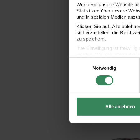
Wenn Sie unsere Website bes
Statistiken über unsere Web
und in sozialen Medien anzu
Klicken Sie auf „Alle ablehn
sicherzustellen, die Reichwe
zu speichern.
Ihre Einwilligung ist freiwil
werden. Weitere Information
Einwilligungsauswahl
Datenschutzerklärung.
Notwendig
Impressum
Datenschutz
Alle ablehnen
Superba Cashmeri Luxury Socks 4fädig
Socks Soft Spin 4-fädi