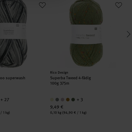
Hersteller:
Her
Rico Design
Wol
oo superwash
Superba Tweed 4-fädig
St
100g 375m
50
+ 27
+ 3
9,49 €
4,
Inhalt:
Inha
/ 1 kg)
0,10 kg
(94,90 € / 1 kg)
0,0