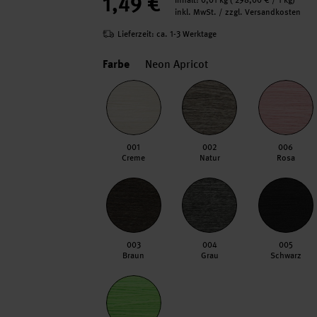
1,49 €
Inhalt:
0,01 kg
(
298,00 €
/ 1 kg)
inkl. MwSt. / zzgl. Versandkosten
Lieferzeit: ca. 1-3 Werktage
Farbe
Neon Apricot
001
002
006
Creme
Natur
Rosa
003
004
005
Braun
Grau
Schwarz