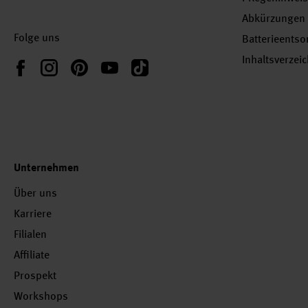
Abkürzungen
Folge uns
Batterieents
Inhaltsverzei
Instagram
Pinterest
YouTube
TikTok
Facebook
Unternehmen
Über uns
Karriere
Filialen
Affiliate
Prospekt
Workshops