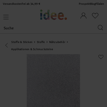
Versandkostenfrei ab 34,99 €
Prospekt
Blog
Filialen
Stoffe & Sticken
Stoffe
Nähzubehör
Eine Kategorie zurück navigieren
Applikationen & Schmucksteine