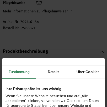
Pflegehinweise
Mehr Informationen zu Pflegehinweisen
Artikel-Nr.
7094.61.34
Bestell-Nr.
2986371
Produktbeschreibung
Ob angesagte Strass-Steine, fröhliche Kindermotive oder
Buchstaben-Designs für individuelle Schriftzüge – mit den
Zustimmung
Details
Über Cookies
vielfältigen Bügelmotiven lassen sich Kleidungsstücke und
textile Accessoires ruckzuck aufpeppen. Einfach Motiv
Ihre Privatsphäre ist uns wichtig
auswählen und mit Hilfe der speziellen Transferfolie auf das
Wenn Sie unsere Website besuchen und auf „Alle
gewünschte Kleidungsstück aufbügeln. Fertig ist Ihr
akzeptieren“ klicken, verwenden wir Cookies, um Daten
Designerstück!
für aggregierte Statistiken über unsere Website und