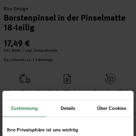
Rico Design
Borstenpinsel in der Pinselmatte
18-teilig
17,49 €
inkl. MwSt. / zzgl. Versandkosten
Lieferzeit: ca. 1-3 Werktage
Versand­kosten­frei
Kauf auf Rechnung
Kosten­lose Filial­
ab 34,99 €
rückgabe
Zustimmung
Details
Über Cookies
Produktinformation
Ihre Privatsphäre ist uns wichtig