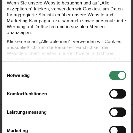
Artikel-Nr.
800637
Wenn Sie unsere Website besuchen und auf „Alle
Bestell-Nr.
3768556
akzeptieren“ klicken, verwenden wir Cookies, um Daten
für aggregierte Statistiken über unsere Website und
Marketing-Kampagnen zu sammeln sowie personalisierte
Werbung auf Drittseiten und in sozialen Medien
anzuzeigen.
Produktbeschreibung
Klicken Sie auf „Alle ablehnen“, verwenden wir Cookies
ausschließlich, um die Benutzerfreundlichkeit der
In dem großen Borstenpinselset sind 18 Pinsel in
Website sicherzustellen, die Reichweite im Rahmen
aggregierter Statistiken zu messen und Ihre Auswahl für
verschiedenen Größen enthalten.
zukünftige Besuche zu speichern.
Einwilligungsauswahl
Ihre Einwilligung ist freiwillig und kann jederzeit über den
Notwendig
Link „Cookie-Einstellungen“ im Fußbereich der Seite
widerrufen werden. Weitere Informationen zu den
verwendeten Technologien und den Empfängern der
Hersteller
Komfortfunktionen
Daten finden Sie in unserer Datenschutzerklärung.
Impressum
Datenschutz
Vertrag widerrufen
Leistungsmessung
Hilfe & Service
Marketing