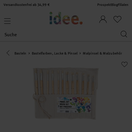
Versandkostenfrei ab 34,99 €
Prospekt
Blog
Filialen
Eine Kategorie zurück navigieren
Basteln
Bastelfarben, Lacke & Pinsel
Malpinsel & Malzubehör