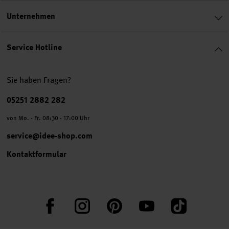
Unternehmen
Service Hotline
Sie haben Fragen?
Telefonnummer
05251 2882 282
von Mo. - Fr. 08:30 - 17:00 Uhr
service@idee-shop.com
Kontaktformular
Facebook
Instagram
Pinterest
YouTube
TikTok