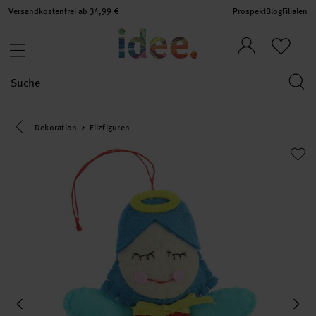
Versandkostenfrei ab 34,99 €
Prospekt
Blog
Filialen
Eine Kategorie zurück navigieren
Dekoration
Filzfiguren