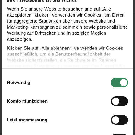
Wenn Sie unsere Website besuchen und auf „Alle
akzeptieren“ klicken, verwenden wir Cookies, um Daten
Produktbeschreibung
für aggregierte Statistiken über unsere Website und
Marketing-Kampagnen zu sammeln sowie personalisierte
Werbung auf Drittseiten und in sozialen Medien
Dieser filigrane Filz-Engel mit Herz besteht aus 100%
anzuzeigen.
Polyester und bringt eine warme, festliche Stimmung in jede
Klicken Sie auf „Alle ablehnen“, verwenden wir Cookies
Dekoration. Ein liebevolles Detail für die Weihnachtszeit.
ausschließlich, um die Benutzerfreundlichkeit der
Website sicherzustellen, die Reichweite im Rahmen
aggregierter Statistiken zu messen und Ihre Auswahl für
- ideal zum Dekorieren in der Weihnachtszeit
zukünftige Besuche zu speichern.
Einwilligungsauswahl
- Motiv: Engel mit Herz
Ihre Einwilligung ist freiwillig und kann jederzeit über den
Notwendig
Link „Cookie-Einstellungen“ im Fußbereich der Seite
- Größe: 10,5x8x1,7cm
widerrufen werden. Weitere Informationen zu den
- Material: Filz
verwendeten Technologien und den Empfängern der
Komfortfunktionen
Daten finden Sie in unserer Datenschutzerklärung.
- Inhalt: 1 Stück
Impressum
Datenschutz
Vertrag widerrufen
Leistungsmessung
Hersteller