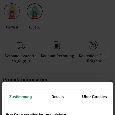
Rot-Weiß
Rot-Blau
Versand­kosten­frei
Kauf auf Rechnung
Kosten­lose Filial­
ab 34,99 €
rückgabe
Produktinformation
Material
100% Polyester
Zustimmung
Details
Über Cookies
Artikel-Nr.
701496
Bestell-Nr.
3729212
Ihre Privatsphäre ist uns wichtig