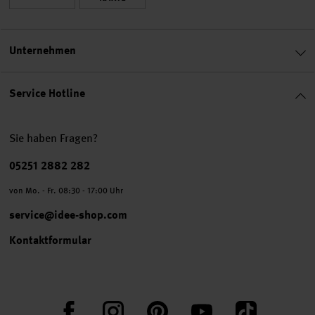
Unternehmen
Service Hotline
Sie haben Fragen?
Telefonnummer
05251 2882 282
von Mo. - Fr. 08:30 - 17:00 Uhr
service@idee-shop.com
Kontaktformular
Facebook
Instagram
Pinterest
YouTube
TikTok