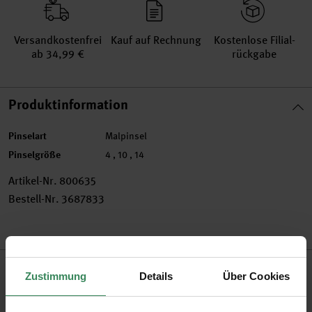
Versand­kosten­frei
Kauf auf Rechnung
Kosten­lose Filial­
ab 34,99 €
rückgabe
Produktinformation
Pinselart
Malpinsel
Pinselgröße
4 , 10 , 14
Artikel-Nr.
800635
Bestell-Nr.
3687833
Produktbeschreibung
Zustimmung
Details
Über Cookies
Die Pinsel sind speziell auf Gouache Farben abgestimmt. Das