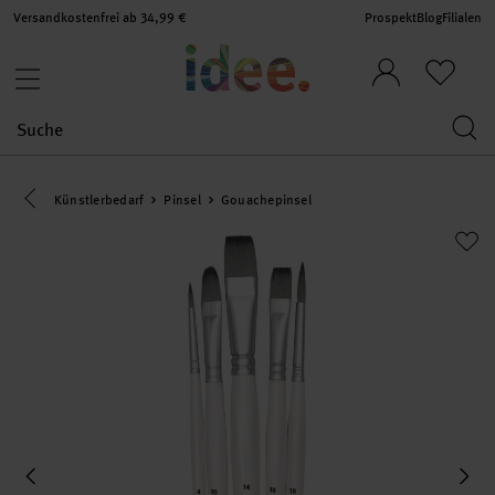
Versandkostenfrei ab 34,99 €
Prospekt
Blog
Filialen
Eine Kategorie zurück navigieren
Künstlerbedarf
Pinsel
Gouachepinsel