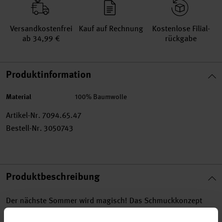
Versand­kosten­frei
Kauf auf Rechnung
Kosten­lose Filial­
ab 34,99 €
rückgabe
Produktinformation
Material
100% Baumwolle
Artikel-Nr.
7094.65.47
Bestell-Nr.
3050743
Produktbeschreibung
Der nächste Sommer wird magisch! Das Schmuckkonzept
"It’s magic" steht ganz im Zeichen moderner Designs und