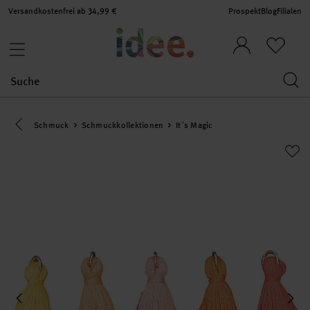
Versandkostenfrei ab 34,99 €
Prospekt
Blog
Filialen
Eine Kategorie zurück navigieren
Schmuck
Schmuckkollektionen
It´s Magic