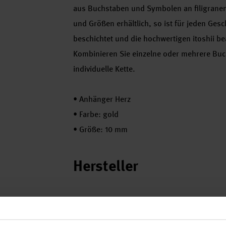
aus Buchstaben und Symbolen an filigranen 
und Größen erhältlich, so ist für jeden Ges
beschichtet und die hochwertigen itoshii b
Kombinieren Sie einzelne oder mehrere Buch
individuelle Kette.
•
Anhänger Herz
•
Farbe: gold
•
Größe: 10 mm
Hersteller