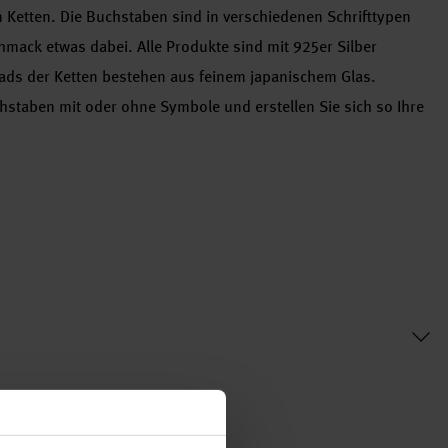
Ketten. Die Buchstaben sind in verschiedenen Schrifttypen
chmack etwas dabei. Alle Produkte sind mit 925er Silber
eads der Ketten bestehen aus feinem japanischem Glas.
staben mit oder ohne Symbole und erstellen Sie sich so Ihre