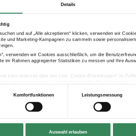
Details
chtig
uchen und auf „Alle akzeptieren“ klicken, verwenden wir Cookie
site und Marketing-Kampagnen zu sammeln sowie personalisierte
Kaufempfehlung
zeigen.
en“, verwenden wir Cookies ausschließlich, um die Benutzerfreun
ite im Rahmen aggregierter Statistiken zu messen und Ihre Aus
Anhänger Herz gold 10x9mm
Anhänger Mix9 gold 3 Stück
Mix it Up - 
lig und kann jederzeit über den Link „Cookie-Einstellungen“ im Fuß
en zu den verwendeten Technologien und den Empfängern der Dat
Komfortfunktionen
Leistungsmessung
Vertrag widerrufen
Auswahl erlauben