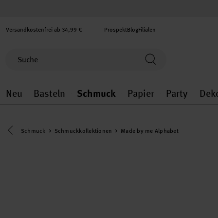
Versandkostenfrei ab 34,99 €
Prospekt
Blog
Filialen
Neu
Basteln
Schmuck
Papier
Party
Dek
Neu general.openMenu
Basteln general.openMenu
Schmuck general.ope
Papier gener
Party
Eine Kategorie zurück navigieren
Schmuck
Schmuckkollektionen
Made by me Alphabet