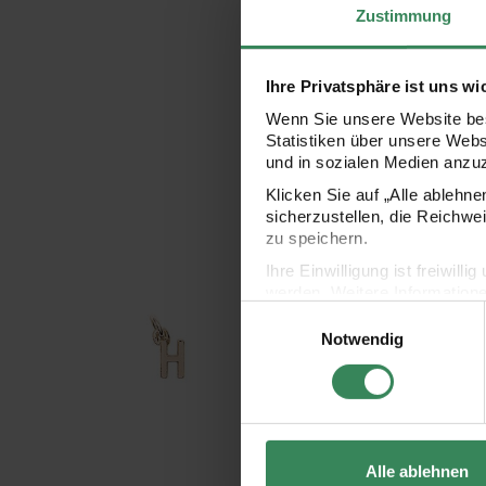
Zustimmung
Ihre Privatsphäre ist uns wi
Wenn Sie unsere Website bes
Statistiken über unsere Web
und in sozialen Medien anzu
Klicken Sie auf „Alle ablehn
sicherzustellen, die Reichwe
Anhänger Buchstabe H gold
Mix it Up - Jewellery 
zu speichern.
Ihre Einwilligung ist freiwil
werden. Weitere Information
Einwilligungsauswahl
Datenschutzerklärung.
Notwendig
Impressum
Datenschutz
Alle ablehnen