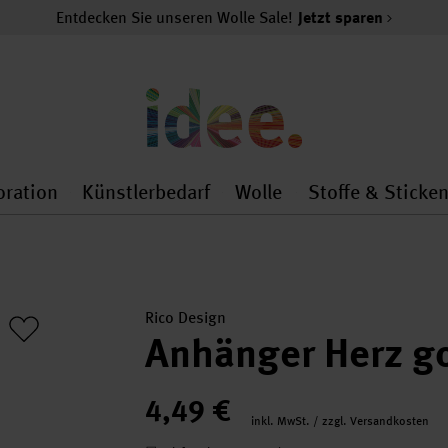
Entdecken Sie unseren Wolle Sale!
Jetzt sparen
oration
Künstlerbedarf
Wolle
Stoffe & Sticke
nMenu
al.openMenu
 general.openMenu
Dekoration general.openMenu
Künstlerbedarf general.
Wolle general.o
Rico Design
Anhänger Herz g
4,49 €
inkl. MwSt. / zzgl. Versandkosten