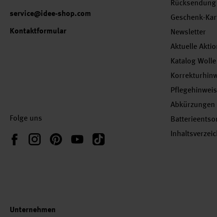
Rücksendung
service@idee-shop.com
Geschenk-Kar
Kontaktformular
Newsletter
Aktuelle Akti
Katalog Wolle
Korrekturhin
Pflegehinwei
Abkürzungen
Folge uns
Batterieents
Inhaltsverzei
Instagram
Pinterest
YouTube
TikTok
Facebook
Unternehmen