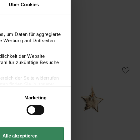
Über Cookies
s, um Daten für aggregierte
 Werbung auf Drittseiten
dlichkeit der Website
wahl für zukünftige Besuche
Jewellery Anhänger Scheibe Herz gold 9mm
Mix it Up - Jewellery Stern Anhänger g
bereich der Seite widerrufen
en finden Sie in unserer
Marketing
Alle akzeptieren