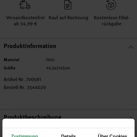
Versand­kosten­frei
Kauf auf Rechnung
Kosten­lose Filial­
ab 34,99 €
rückgabe
Produktinformation
Material
Holz
Größe
46,5x51x5cm
Artikel-Nr.
700581
Bestell-Nr.
3544020
Produktbeschreibung
Mit diesem hochwertigen Adventskalender aus Holz zum
Zustimmung
Details
Über Cookies