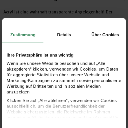
Acryl ist eine wahrhaft transparente Angelegenheit! Der
besonders leichte Kunststoff eignet sich für viele tolle
Bastelarbeiten. Natürlich lässt sich die Oberfläche klasse mit
Zustimmung
Details
Über Cookies
Decopatch-Papieren bekleben oder schönen bunten Farben
bemalen. Ebenso leicht aber können Sie - je nach Anlass -
kleine Gegenstände in das Innere der Kugel legen und damit
Ihre Privatsphäre ist uns wichtig
Ihren Weihnachtsbaum, Ihren Wohnzimmertisch oder die
Wenn Sie unsere Website besuchen und auf „Alle
akzeptieren“ klicken, verwenden wir Cookies, um Daten
Fensterbank dekorieren. Ganz nach Belieben.
für aggregierte Statistiken über unsere Website und
Marketing-Kampagnen zu sammeln sowie personalisierte
Werbung auf Drittseiten und in sozialen Medien
•
teilbare Polyacrylkugel für individuelle Bastelarbeiten
anzuzeigen.
•
mit Öse zum Aufhängen
Klicken Sie auf „Alle ablehnen“, verwenden wir Cookies
•
in verschiedenen Größen erhältlich
ausschließlich, um die Benutzerfreundlichkeit der
Website sicherzustellen, die Reichweite im Rahmen
aggregierter Statistiken zu messen und Ihre Auswahl für
Hersteller
zukünftige Besuche zu speichern.
Einwilligungsauswahl