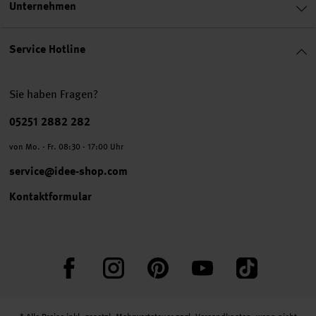
Unternehmen
Service Hotline
Sie haben Fragen?
Telefonnummer
05251 2882 282
von Mo. - Fr. 08:30 - 17:00 Uhr
service@idee-shop.com
Kontaktformular
Facebook
Instagram
Pinterest
YouTube
TikTok