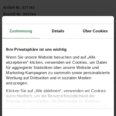
Artikel-Nr.
071 165
Bestell-Nr.
994194
Zustimmung
Details
Über Cookies
Produktbeschreibung
Ihre Privatsphäre ist uns wichtig
Das Prym Kurzwarensortiment bietet Ihnen eine Vielfalt an
Wenn Sie unsere Website besuchen und auf „Alle
Zubehör und Helfer für Ihre Näharbeiten.
akzeptieren“ klicken, verwenden wir Cookies, um Daten
für aggregierte Statistiken über unsere Website und
Marketing-Kampagnen zu sammeln sowie personalisierte
•
Werbung auf Drittseiten und in sozialen Medien
anzuzeigen.
Hersteller
Klicken Sie auf „Alle ablehnen“, verwenden wir Cookies
ausschließlich, um die Benutzerfreundlichkeit der
Website sicherzustellen, die Reichweite im Rahmen
aggregierter Statistiken zu messen und Ihre Auswahl für
Kaufempfehlung
zukünftige Besuche zu speichern.
Einwilligungsauswahl