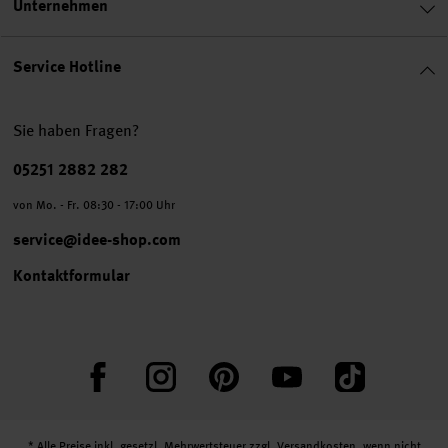
Unternehmen
Service Hotline
Sie haben Fragen?
Telefonnummer
05251 2882 282
von Mo. - Fr. 08:30 - 17:00 Uhr
service@idee-shop.com
Kontaktformular
Facebook
Instagram
Pinterest
YouTube
TikTok
* Alle Preise inkl. gesetzl. Mehrwertsteuer zzgl.
Versandkosten
, wenn nicht