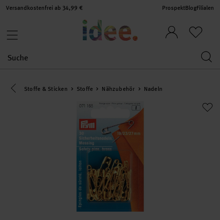
Versandkostenfrei ab 34,99 €
Prospekt
Blog
Filialen
Eine Kategorie zurück navigieren
Stoffe & Sticken
Stoffe
Nähzubehör
Nadeln