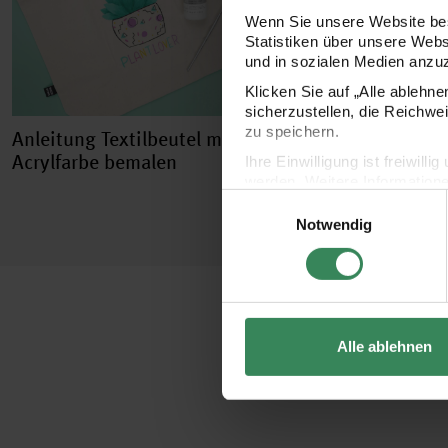
Wenn Sie unsere Website bes
Statistiken über unsere Web
und in sozialen Medien anzu
Klicken Sie auf „Alle ablehn
sicherzustellen, die Reichwe
zu speichern.
Anleitung Textilbeutel mit
Acrylfarbe bemalen
Ihre Einwilligung ist freiwil
werden. Weitere Information
Einwilligungsauswahl
Datenschutzerklärung.
Notwendig
Impressum
Datenschutz
Alle ablehnen