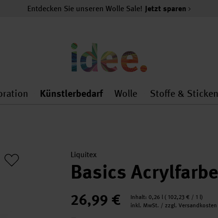
Entdecken Sie unseren Wolle Sale!
Jetzt sparen
oration
Künstlerbedarf
Wolle
Stoffe & Sticke
nMenu
al.openMenu
 general.openMenu
Dekoration general.openMenu
Künstlerbedarf general.
Wolle general.o
Liquitex
Basics Acrylfarb
26,99 €
Inhalt:
0,26 l
(
102,23 €
/ 1 l)
inkl. MwSt. / zzgl. Versandkosten