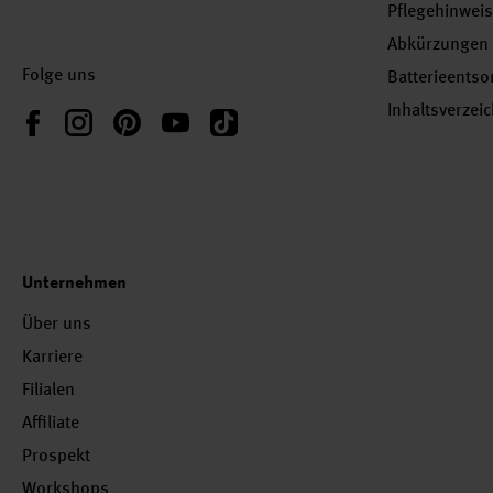
Pflegehinwei
Abkürzungen
Folge uns
Batterieents
Inhaltsverzei
Instagram
Pinterest
YouTube
TikTok
Facebook
Unternehmen
Über uns
Karriere
Filialen
Affiliate
Prospekt
Workshops