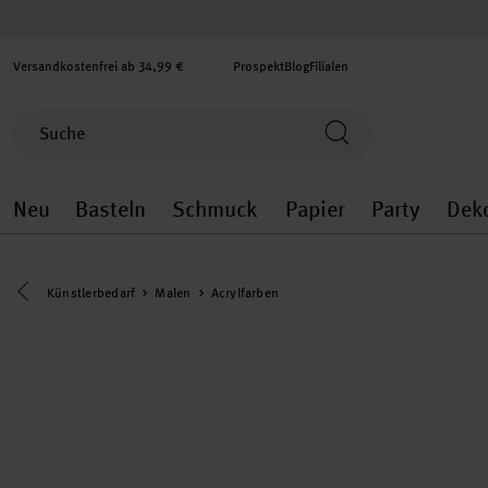
Versandkostenfrei ab 34,99 €
Prospekt
Blog
Filialen
Neu
Basteln
Schmuck
Papier
Party
Dek
Neu general.openMenu
Basteln general.openMenu
Schmuck general.ope
Papier gener
Party
Eine Kategorie zurück navigieren
Künstlerbedarf
Malen
Acrylfarben