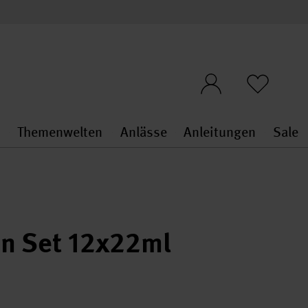
n
Themenwelten
Anlässe
Anleitungen
Sale
openMenu
penMenu
Stoffe & Sticken general.openMenu
Themenwelten general.openMen
Anlässe general.ope
Anleit
S
en Set 12x22ml