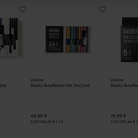
 5x75ml
Basics Acrylfarben Set 24x22ml
Basics Acryl
Hersteller:
Hersteller:
Liquitex
Liquitex
75ml
Basics Acrylfarben Set 24x22ml
Basics Acrylfa
49,99 €
19,99 €
Inhalt:
Inhalt:
0,53 l
(94,68 € / 1 l)
0,13 l
(151,44 € / 