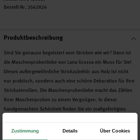
Bestell-Nr.
3562826
Produktbeschreibung
Sind Sie genauso begeistert vom Stricken wie wir? Dann ist
die Maschenprobenliebe von Lana Grossa ein Muss für Sie!
Dieses außergewöhnliche Strickzubehör aus Holz ist nicht
nur praktisch, sondern auch eine schöne Dekoration für Ihre
Strickutensilien. Die Maschenprobenliebe macht das Zählen
Ihrer Maschenproben zu einem Vergnügen. In dieser
handgemachten Schönheit finden Sie ein maßgefertigtes
Fenster, das es Ihnen erleichtert, die Maschen zu zählen. Ihre
Strickarbeiten können auch mit der Zentimeter-Skala auf der
Zustimmung
Details
Über Cookies
Rückseite abgemessen werden. Die eingelassene Skala zur