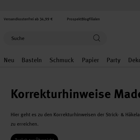
Versandkostenfrei ab 34,99 €
Prospekt
Blog
Filialen
Neu
Basteln
Schmuck
Papier
Party
Dek
Neu general.openMenu
Basteln general.openMenu
Schmuck general.ope
Papier gener
Party
Korrekturhinweise Mad
Hier geht es zu den Korrekturhinweisen der Strick- & Häke
zu erreichen.