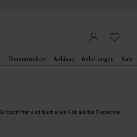
n
Themenwelten
Anlässe
Anleitungen
Sale
openMenu
penMenu
Stoffe & Sticken general.openMenu
Themenwelten general.openMen
Anlässe general.ope
Anleit
S
trickschriften sind durch einen Klick auf das Pluszeichen