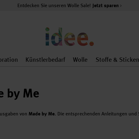
Entdecken Sie unseren Wolle Sale!
Jetzt sparen
oration
Künstlerbedarf
Wolle
Stoffe & Sticke
nMenu
al.openMenu
 general.openMenu
Dekoration general.openMenu
Künstlerbedarf general.
Wolle general.o
e by Me
lausgaben von
Made by Me
. Die entsprechenden Anleitungen und S