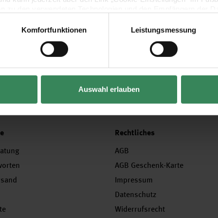
15 / 16
en zu den verwendeten Technologien und den Empfängern der Dat
Komfortfunktionen
Leistungsmessung
Vertrag widerrufen
Auswahl erlauben
ce
Rechtliches
ratung
AGB
worten
AGB Geschenk-Karte
rsand
Impressum
Datenschutz
te
Widerrufsrecht