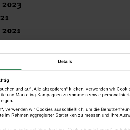
r 2023
021
 2021
pes
r 2020
Details
19 / 20
 2019
chtig
uchen und auf „Alle akzeptieren“ klicken, verwenden wir Cookie
018
site und Marketing-Kampagnen zu sammeln sowie personalisierte
zeigen.
17
en“, verwenden wir Cookies ausschließlich, um die Benutzerfreun
ite im Rahmen aggregierter Statistiken zu messen und Ihre Aus
 2016
lig und kann jederzeit über den Link „Cookie-Einstellungen“ im Fuß