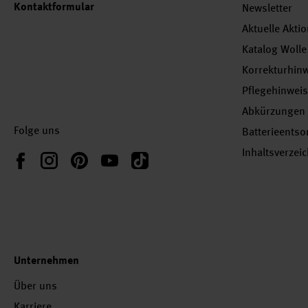
Kontaktformular
Newsletter
Aktuelle Akti
Katalog Wolle
Korrekturhin
Pflegehinwei
Abkürzungen
Folge uns
Batterieents
Inhaltsverzei
Instagram
Pinterest
YouTube
TikTok
Facebook
Unternehmen
Über uns
Karriere