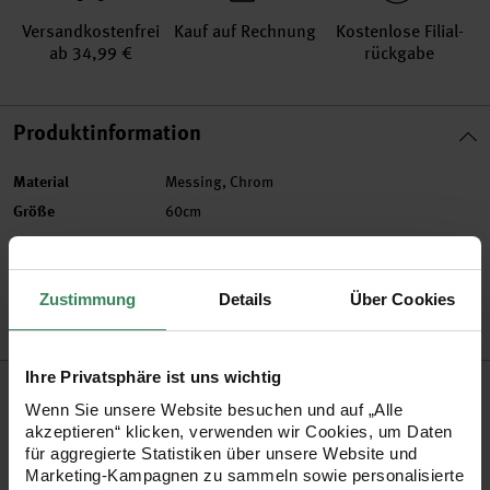
Versand­kosten­frei
Kauf auf Rechnung
Kosten­lose Filial­
ab 34,99 €
rückgabe
Produktinformation
Material
Messing, Chrom
Größe
60cm
Artikel-Nr.
3009.00.01
Bestell-Nr.
1892383
Zustimmung
Details
Über Cookies
Ihre Privatsphäre ist uns wichtig
Produktbeschreibung
Wenn Sie unsere Website besuchen und auf „Alle
akzeptieren“ klicken, verwenden wir Cookies, um Daten
Nutzen Sie das große KnitPro Sortiment für Ihre individuellen
für aggregierte Statistiken über unsere Website und
Nadeln. Kombinieren Sie Seile und Nadelgrößen beliebig
Marketing-Kampagnen zu sammeln sowie personalisierte