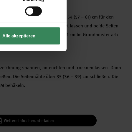
keln. Nach einer Gesamthöhe von 54 (57 – 61) cm für den
tleren 43 (47 – 53) M unbearbeitet lassen und beide Seiten
dseitig über 28 (31 – 34) M noch 1 cm im Grundmuster arb.
Alle akzeptieren
en.
ittzeichnung spannen, anfeuchten und trocknen lassen. Dann
ießen. Die Seitennähte über 35 (36 – 39) cm schließen. Die
e M behäkeln.
Weitere Infos herunterladen