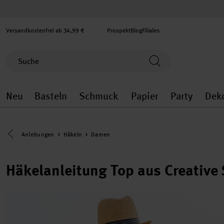
Versandkostenfrei ab 34,99 €
Prospekt
Blog
Filialen
Neu
Basteln
Schmuck
Papier
Party
Dek
Neu general.openMenu
Basteln general.openMenu
Schmuck general.ope
Papier gener
Party
Eine Kategorie zurück navigieren
Anleitungen
Häkeln
Damen
Häkelanleitung Top aus Creative 