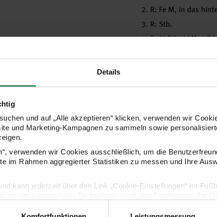
2. R: Fe M, in das hin
3. R: Stb.
4. R: *1 Stb, 1 LM, 1 S
5. R: Stb.
6. R: Fe M, in das vor
Details
7. R: Stb.
8. R: *1 Stb, 1 LM, 1 S
chtig
Die 1. – 8. R fortl. wdh
uchen und auf „Alle akzeptieren“ klicken, verwenden wir Cookie
site und Marketing-Kampagnen zu sammeln sowie personalisierte
Maschenprobe im Gr
zeigen.
20 M und 12 R = 10 x 
en“, verwenden wir Cookies ausschließlich, um die Benutzerfreun
ite im Rahmen aggregierter Statistiken zu messen und Ihre Aus
Rückenteil
lig und kann jederzeit über den Link „Cookie-Einstellungen“ im Fuß
99 (109 – 121) LM + 2
en zu den verwendeten Technologien und den Empfängern der Dat
Gesamthöhe von 55 (58
Komfortfunktionen
Leistungsmessung