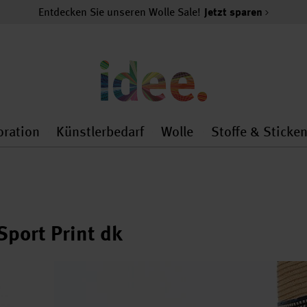
Entdecken Sie unseren Wolle Sale!
Jetzt sparen
oration
Künstlerbedarf
Wolle
Stoffe & Sticke
nMenu
al.openMenu
 general.openMenu
Dekoration general.openMenu
Künstlerbedarf general.
Wolle general.o
Sport Print dk