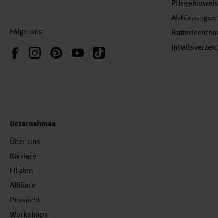
Pflegehinwei
Abkürzungen
Folge uns
Batterieents
Inhaltsverzei
Instagram
Pinterest
YouTube
TikTok
Facebook
Unternehmen
Über uns
Karriere
Filialen
Affiliate
Prospekt
Workshops