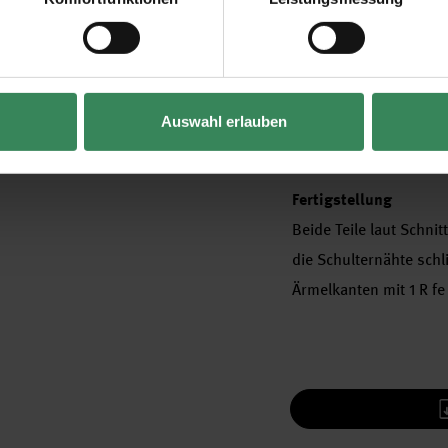
Vertrag widerrufen
Vorderteil
Wie das Rückenteil hä
Halsausschnitt die mit
getrennt beenden. Bei
Auswahl erlauben
Dann die Arbeit beend
Fertigstellung
Beide Teile laut Schn
die Schulternähte schl
Ärmelkanten mit 1 R f