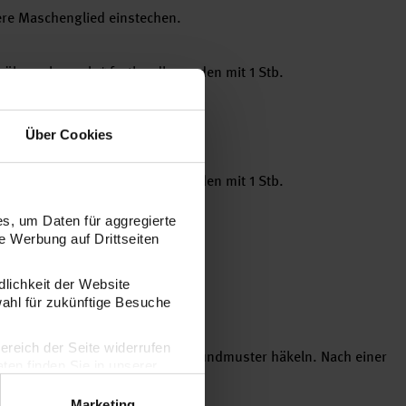
tere Maschenglied einstechen.
tb übergehen; ab * fortl. wdh., enden mit 1 Stb.
dere Maschenglied einstechen.
Über Cookies
tb übergehen; ab * fortl. wdh., enden mit 1 Stb.
.
s, um Daten für aggregierte
 Werbung auf Drittseiten
undmuster
10 cm
dlichkeit der Website
wahl für zukünftige Besuche
bereich der Seite widerrufen
 Wende-LM anschlagen und im Grundmuster häkeln. Nach einer
en finden Sie in unserer
 – 62) cm die Arbeit beenden.
Marketing