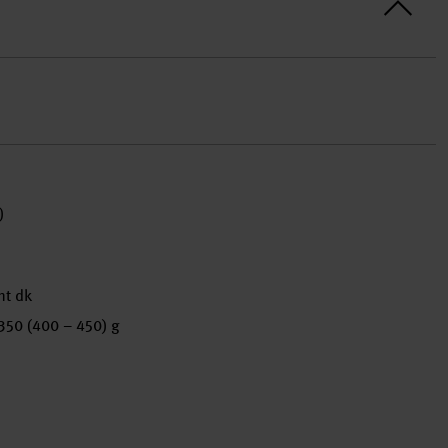
)
nt dk
 350 (400 – 450) g