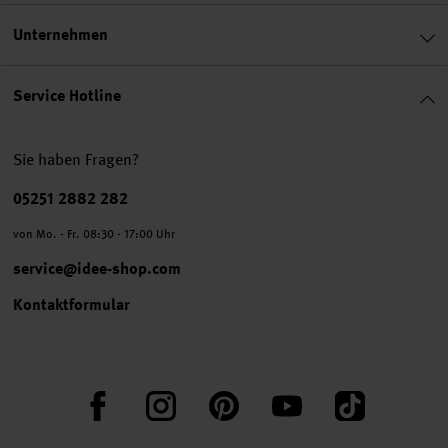
Unternehmen
Service Hotline
Sie haben Fragen?
Telefonnummer
05251 2882 282
von Mo. - Fr. 08:30 - 17:00 Uhr
service@idee-shop.com
Kontaktformular
Facebook
Instagram
Pinterest
YouTube
TikTok