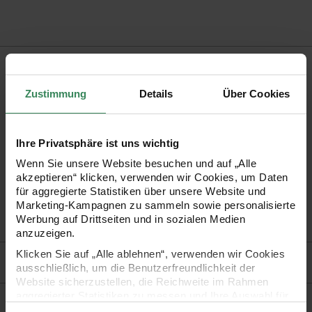
Produktbeschreibung
Zustimmung
Details
Über Cookies
Verschenken Sie doch mal eine Flaschenpost! Mit unserer
„Message in a bottle“ haben Sie garantiert einen
Überraschungseffekt.
Ihre Privatsphäre ist uns wichtig
Wenn Sie unsere Website besuchen und auf „Alle
akzeptieren“ klicken, verwenden wir Cookies, um Daten
•
aus Glas, mit Herzanhänger aus Metall
für aggregierte Statistiken über unsere Website und
•
Schriftrolle kann selbst beschrieben werden
Marketing-Kampagnen zu sammeln sowie personalisierte
Werbung auf Drittseiten und in sozialen Medien
•
Maße: 21,5x7 cm
anzuzeigen.
Klicken Sie auf „Alle ablehnen“, verwenden wir Cookies
Hersteller
ausschließlich, um die Benutzerfreundlichkeit der
Website sicherzustellen, die Reichweite im Rahmen
aggregierter Statistiken zu messen und Ihre Auswahl für
zukünftige Besuche zu speichern.