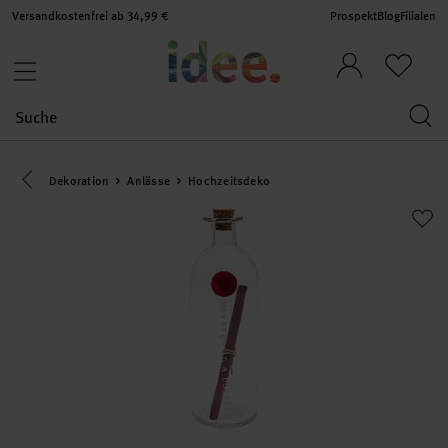
Versandkostenfrei ab 34,99 €
Prospekt
Blog
Filialen
Eine Kategorie zurück navigieren
Dekoration
Anlässe
Hochzeitsdeko