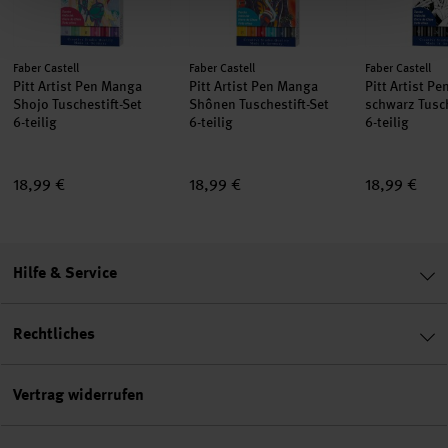
Hersteller:
Hersteller:
Hersteller:
Faber Castell
Faber Castell
Faber Castell
Pitt Artist Pen Manga
Pitt Artist Pen Manga
Pitt Artist P
Shojo Tuschestift-Set
Shônen Tuschestift-Set
schwarz Tusch
6-teilig
6-teilig
6-teilig
18,99 €
18,99 €
18,99 €
Hilfe & Service
Rechtliches
Vertrag widerrufen