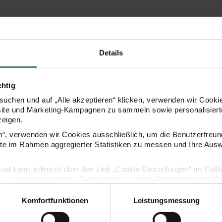
Hersteller
Details
chtig
uchen und auf „Alle akzeptieren“ klicken, verwenden wir Cookie
site und Marketing-Kampagnen zu sammeln sowie personalisierte
zeigen.
en“, verwenden wir Cookies ausschließlich, um die Benutzerfreun
ite im Rahmen aggregierter Statistiken zu messen und Ihre Aus
Kaufempfehlung
lig und kann jederzeit über den Link „Cookie-Einstellungen“ im Fuß
en zu den verwendeten Technologien und den Empfängern der Dat
r Architekt Set 6 Stück
Goldfaber Sketch Marker Manga Set 6 Stück
Goldfaber Sk
Komfortfunktionen
Leistungsmessung
Vertrag widerrufen