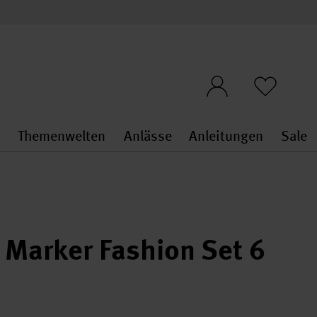
n
Themenwelten
Anlässe
Anleitungen
Sale
openMenu
penMenu
Stoffe & Sticken general.openMenu
Themenwelten general.openMen
Anlässe general.ope
Anleit
S
 Marker Fashion Set 6