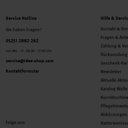
Service Hotline
Hilfe & Servi
Kontakt & Be
Sie haben Fragen?
Fragen & Ant
Telefonnummer
05251 2882 282
Zahlung & Ve
von Mo. - Fr. 08:30 - 17:00 Uhr
Rücksendung
service@idee-shop.com
Geschenk-Kar
Kontaktformular
Newsletter
Aktuelle Akti
Katalog Wolle
Korrekturhin
Pflegehinwei
Abkürzungen
Folge uns
Batterieents