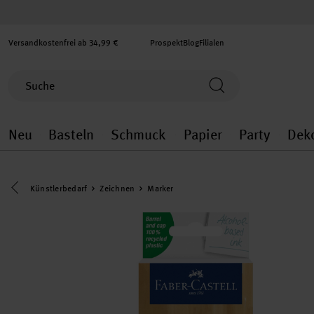
Versandkostenfrei ab 34,99 €
Prospekt
Blog
Filialen
Neu
Basteln
Schmuck
Papier
Party
Dek
Neu general.openMenu
Basteln general.openMenu
Schmuck general.ope
Papier gener
Party
Eine Kategorie zurück navigieren
Künstlerbedarf
Zeichnen
Marker