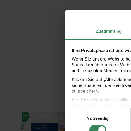
Zustimmung
Ihre Privatsphäre ist uns wi
Wenn Sie unsere Website bes
Statistiken über unsere Web
und in sozialen Medien anzu
Klicken Sie auf „Alle ablehn
sicherzustellen, die Reichwe
zu speichern.
Ihre Einwilligung ist freiwil
werden. Weitere Information
Einwilligungsauswahl
Datenschutzerklärung.
Goldfaber Sketch Marker Set 12 Stück
Goldfaber Sketch Marke
Notwendig
Impressum
Datenschutz