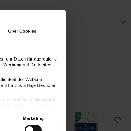
Über Cookies
s, um Daten für aggregierte
 Werbung auf Drittseiten
dlichkeit der Website
wahl für zukünftige Besuche
bereich der Seite widerrufen
en finden Sie in unserer
etch Marker Kawaii Set 6 Stück
Goldfaber Sketch Marker Etui Portrait Se
Marketing