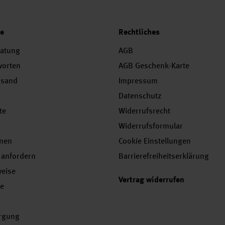
ce
Rechtliches
ratung
AGB
worten
AGB Geschenk-Karte
rsand
Impressum
Datenschutz
te
Widerrufsrecht
Widerrufsformular
onen
Cookie Einstellungen
 anfordern
Barrierefreiheitserklärung
weise
Vertrag widerrufen
se
orgung