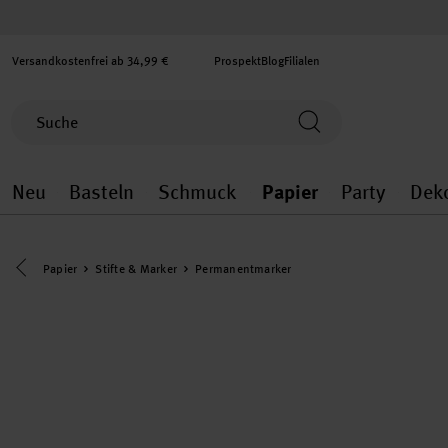
Versandkostenfrei ab 34,99 €
Prospekt
Blog
Filialen
Neu
Basteln
Schmuck
Papier
Party
Dek
Neu general.openMenu
Basteln general.openMenu
Schmuck general.ope
Papier gener
Party
Eine Kategorie zurück navigieren
Papier
Stifte & Marker
Permanentmarker