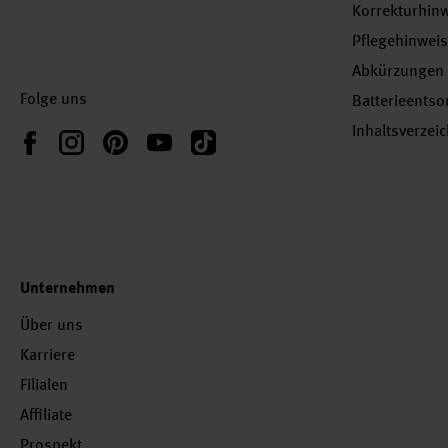
Korrekturhin
Pflegehinwei
Abkürzungen
Folge uns
Batterieents
Inhaltsverzei
Instagram
Pinterest
YouTube
TikTok
Facebook
Unternehmen
Über uns
Karriere
Filialen
Affiliate
Prospekt