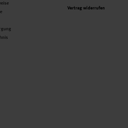
weise
Vertrag widerrufen
se
orgung
chnis