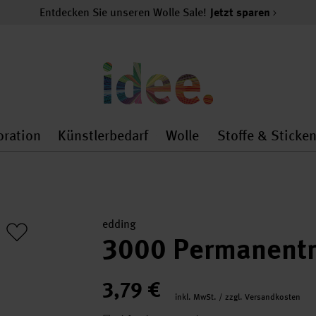
Entdecken Sie unseren Wolle Sale!
Jetzt sparen
oration
Künstlerbedarf
Wolle
Stoffe & Sticke
nMenu
al.openMenu
 general.openMenu
Dekoration general.openMenu
Künstlerbedarf general.
Wolle general.o
edding
3000 Permanent
3,79 €
inkl. MwSt. / zzgl. Versandkosten