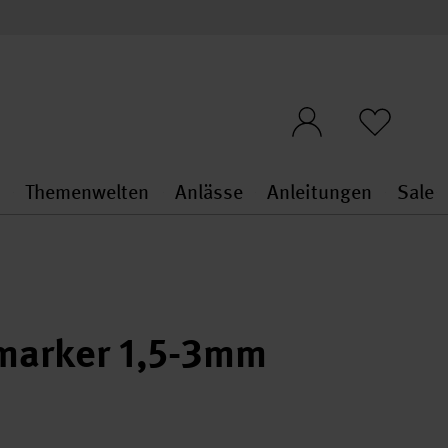
n
Themenwelten
Anlässe
Anleitungen
Sale
openMenu
penMenu
Stoffe & Sticken general.openMenu
Themenwelten general.openMen
Anlässe general.ope
Anleit
S
marker 1,5-3mm