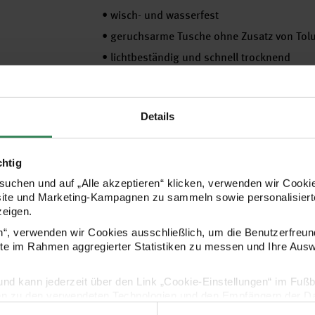
•
wisch- und wasserfest
•
geruchsarme Tusche ohne Zusatz von Tolu
•
lichtbeständig und schnell trocknend
•
verschiedene Farben zur Auswahl!
Details
Hersteller
chtig
uchen und auf „Alle akzeptieren“ klicken, verwenden wir Cookie
site und Marketing-Kampagnen zu sammeln sowie personalisierte
zeigen.
en“, verwenden wir Cookies ausschließlich, um die Benutzerfreun
ite im Rahmen aggregierter Statistiken zu messen und Ihre Aus
lig und kann jederzeit über den Link „Cookie-Einstellungen“ im Fuß
en zu den verwendeten Technologien und den Empfängern der Dat