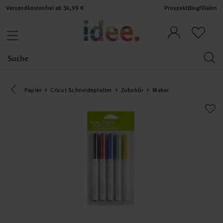
Versandkostenfrei ab 34,99 €
Prospekt
Blog
Filialen
Eine Kategorie zurück navigieren
Papier
Cricut Schneideplotter
Zubehör
Maker