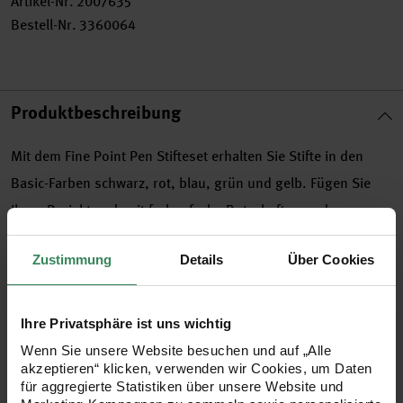
Artikel-Nr.
2007635
Bestell-Nr.
3360064
Produktbeschreibung
Mit dem Fine Point Pen Stifteset erhalten Sie Stifte in den
Basic-Farben schwarz, rot, blau, grün und gelb. Fügen Sie
Ihren Projekten damit farbenfrohe Botschaften und
dekorative Zeichnungen hinzu. Dem Schreiben und Verzieren
Zustimmung
Details
Über Cookies
von Grußkarten, Bannern und Fotoerinnerungen steht nichts
mehr im Weg.
Ihre Privatsphäre ist uns wichtig
5 Stifte mit in Basic-Farben zur Verwendung mit dem
Wenn Sie unsere Website besuchen und auf „Alle
akzeptieren“ klicken, verwenden wir Cookies, um Daten
Cricut Maker Schneideplotter
für aggregierte Statistiken über unsere Website und
Strichbreite: 0,4 mm