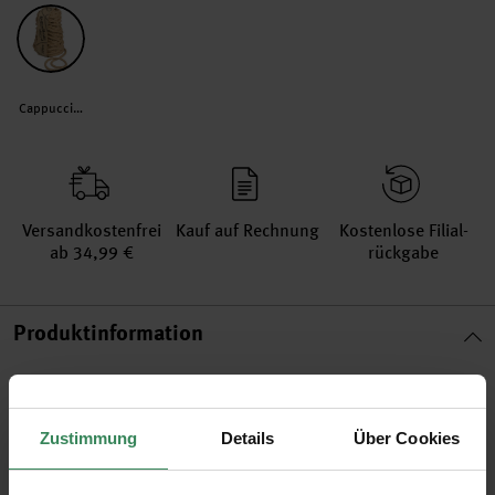
Cappuccino
Versand­kosten­frei
Kauf auf Rechnung
Kosten­lose Filial­
ab 34,99 €
rückgabe
Produktinformation
Material
90% Baumwolle, 10% Diverses
Artikel-Nr.
3042612
Zustimmung
Details
Über Cookies
Bestell-Nr.
3431443