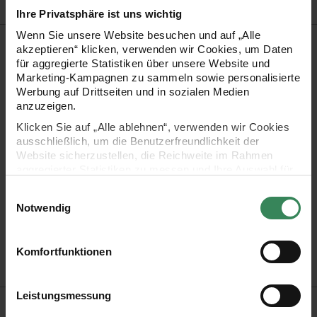
Ihre Privatsphäre ist uns wichtig
Wenn Sie unsere Website besuchen und auf „Alle
Produktbeschreibung
akzeptieren“ klicken, verwenden wir Cookies, um Daten
für aggregierte Statistiken über unsere Website und
Die Baumwollkordel von HALBACH eignet sich zum Flechten,
Marketing-Kampagnen zu sammeln sowie personalisierte
Werbung auf Drittseiten und in sozialen Medien
Knüpfen, Häkeln, Knoten, Sticken und Vernähen. Gestalten
anzuzeigen.
Sie damit beispielsweise Pflanzenampeln in Makramee-
Klicken Sie auf „Alle ablehnen“, verwenden wir Cookies
Technik oder wunderschöne Wandbehänge.
ausschließlich, um die Benutzerfreundlichkeit der
Website sicherzustellen, die Reichweite im Rahmen
aggregierter Statistiken zu messen und Ihre Auswahl für
Makramee-Kordel aus recycelter Baumwolle (90%
zukünftige Besuche zu speichern.
Einwilligungsauswahl
Baumwolle, 10% sonstige Fasern)
Ihre Einwilligung ist freiwillig und kann jederzeit über den
Notwendig
Link „Cookie-Einstellungen“ im Fußbereich der Seite
Lauflänge: ca. 20 m / 250 g
widerrufen werden. Weitere Informationen zu den
Stärke: ca. 8 mm
verwendeten Technologien und den Empfängern der
Komfortfunktionen
Daten finden Sie in unserer Datenschutzerklärung.
Pflege: waschbar bei 30°C Schonwäsche
Impressum
Datenschutz
Vertrag widerrufen
Leistungsmessung
Hersteller