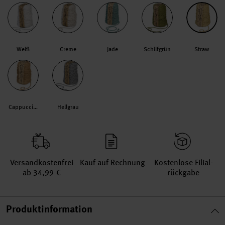
Weiß
Creme
Jade
Schilfgrün
Straw
Cappuccino
Hellgrau
Versand­kosten­frei
Kauf auf Rechnung
Kosten­lose Filial­
ab 34,99 €
rückgabe
Produktinformation