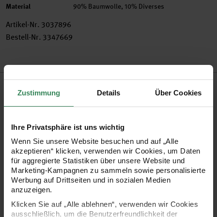
Material
90% Baumwolle, 10% Diverses
Artikel-Nr.
3037896
Bestell-Nr.
3347669
Produktbeschreibung
Zustimmung
Details
Über Cookies
Die Baumwollkordel von HALBACH eignet sich zum Flechten,
Knüpfen, Häkeln, Knoten, Sticken und Vernähen. Gestalten
Ihre Privatsphäre ist uns wichtig
Sie damit beispielsweise Pflanzenampeln in Makramee-
Wenn Sie unsere Website besuchen und auf „Alle
Technik oder wunderschöne Wandbehänge.
akzeptieren“ klicken, verwenden wir Cookies, um Daten
für aggregierte Statistiken über unsere Website und
Marketing-Kampagnen zu sammeln sowie personalisierte
Makramee-Kordel aus recycelter Baumwolle (90%
Werbung auf Drittseiten und in sozialen Medien
anzuzeigen.
Baumwolle, 10% Diverses)
Klicken Sie auf „Alle ablehnen“, verwenden wir Cookies
Lauflänge: ca. 80 m / 500 g
ausschließlich, um die Benutzerfreundlichkeit der