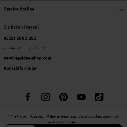
Service Hotline
Sie haben Fragen?
Telefonnummer
05251 2882 282
von Mo. - Fr. 08:30 - 17:00 Uhr
service@idee-shop.com
Kontaktformular
Facebook
Instagram
Pinterest
YouTube
TikTok
* Alle Preise inkl. gesetzl. Mehrwertsteuer zzgl.
Versandkosten
, wenn nicht
anders beschrieben.