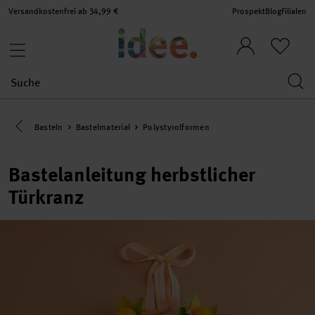
Versandkostenfrei ab 34,99 €
Prospekt
Blog
Filialen
Eine Kategorie zurück navigieren
Basteln
Bastelmaterial
Polystyrolformen
Bastelanleitung herbstlicher
Türkranz