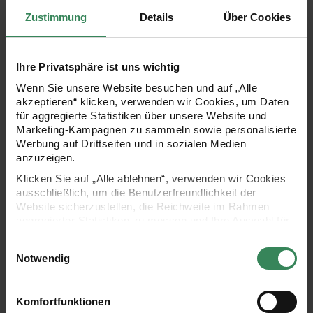
Zustimmung
Details
Über Cookies
Ihre Privatsphäre ist uns wichtig
Wenn Sie unsere Website besuchen und auf „Alle
akzeptieren“ klicken, verwenden wir Cookies, um Daten
für aggregierte Statistiken über unsere Website und
Marketing-Kampagnen zu sammeln sowie personalisierte
Werbung auf Drittseiten und in sozialen Medien
anzuzeigen.
Klicken Sie auf „Alle ablehnen“, verwenden wir Cookies
Step 3
ausschließlich, um die Benutzerfreundlichkeit der
Website sicherzustellen, die Reichweite im Rahmen
Die Ränder der Pappe knicken und Blattformen
aggregierter Statistiken zu messen und Ihre Auswahl für
ausschneiden.
zukünftige Besuche zu speichern.
Einwilligungsauswahl
Ihre Einwilligung ist freiwillig und kann jederzeit über den
Notwendig
Link „Cookie-Einstellungen“ im Fußbereich der Seite
widerrufen werden. Weitere Informationen zu den
verwendeten Technologien und den Empfängern der
Komfortfunktionen
Daten finden Sie in unserer Datenschutzerklärung.