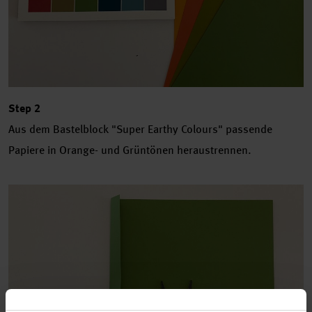
Step 2
Aus dem Bastelblock "Super Earthy Colours" passende
Papiere in Orange- und Grüntönen heraustrennen.