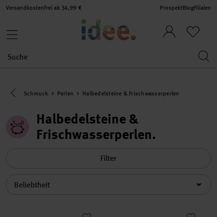
Versandkostenfrei ab 34,99 €
Prospekt
Blog
Filialen
Eine Kategorie zurück navigieren
Schmuck
Perlen
Halbedelsteine & Frischwasserperlen
Halbedelsteine &
Frischwasserperlen
Filter
Sortierung
Frischwasser-Perlen naturweiß ca. 30 Stück
Frischwasserperlen grau ca. 30