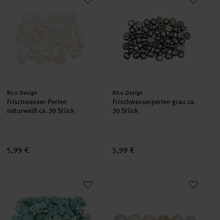
Hersteller:
Hersteller:
Rico Design
Rico Design
Frischwasser-Perlen
Frischwasserperlen grau ca.
naturweiß ca. 30 Stück
30 Stück
5,99 €
5,99 €
Halbedelstein Splitter 18g
itoshii Süßwasserperlen natur 