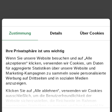
5,79 €
5,79 €
Zustimmung
Details
Über Cookies
Anhänger türkis 23x16x10mm
Anhänger pink 42x18x5mm
Ihre Privatsphäre ist uns wichtig
Wenn Sie unsere Website besuchen und auf „Alle
akzeptieren“ klicken, verwenden wir Cookies, um Daten
für aggregierte Statistiken über unsere Website und
Marketing-Kampagnen zu sammeln sowie personalisierte
Werbung auf Drittseiten und in sozialen Medien
anzuzeigen.
Hersteller:
Hersteller:
Rico Design
Rico Design
Klicken Sie auf „Alle ablehnen“, verwenden wir Cookies
Anhänger türkis
Anhänger pink 42x18x5mm
ausschließlich, um die Benutzerfreundlichkeit der
23x16x10mm
Website sicherzustellen, die Reichweite im Rahmen
aggregierter Statistiken zu messen und Ihre Auswahl für
zukünftige Besuche zu speichern.