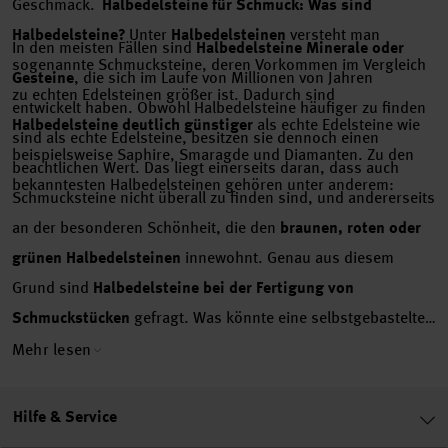
Geschmack.
Halbedelsteine für Schmuck: Was sind
Halbedelsteine?
Unter
Halbedelsteinen
versteht man
In den meisten Fällen sind
Halbedelsteine Minerale oder
sogenannte Schmucksteine, deren Vorkommen im Vergleich
Gesteine
, die sich im Laufe von Millionen von Jahren
zu echten Edelsteinen größer ist. Dadurch sind
entwickelt haben. Obwohl Halbedelsteine häufiger zu finden
Halbedelsteine deutlich günstiger
als echte Edelsteine wie
sind als echte Edelsteine, besitzen sie dennoch einen
beispielsweise Saphire, Smaragde und Diamanten. Zu den
beachtlichen Wert. Das liegt einerseits daran, dass auch
bekanntesten Halbedelsteinen gehören unter anderem:
Schmucksteine nicht überall zu finden sind, und andererseits
an der besonderen Schönheit, die den
braunen, roten oder
grünen Halbedelsteinen
innewohnt. Genau aus diesem
Grund sind
Halbedelsteine bei der Fertigung von
Schmuckstücken
gefragt. Was könnte eine selbstgebastelte
Kette schließlich schöner verzieren als ein
Anhänger mit
Mehr lesen
einem Türkis oder einem Amethyst
?
Schmuck aus
Halbedelsteinen: Was kann man mit Halbedelsteinen
Hilfe & Service
basteln?
Anders als
Holzperlen
,
Kunststoffperlen
oder