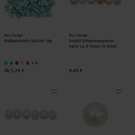
Hersteller:
Hersteller:
Rico Design
Rico Design
Halbedelstein Splitter 18g
itoshii Süßwasserperlen
natur ca. 9-10mm 14 Stück
+ 6
Ab 5,29 €
9,49 €
itoshii Süßwasserperlen natur ca. 11-12mm 10 Stück
Perle natur 12mm 6 Stück