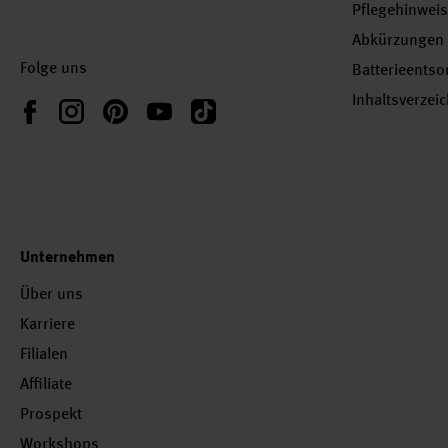
Pflegehinwei
Abkürzungen
Folge uns
Batterieents
Inhaltsverzei
Instagram
Pinterest
YouTube
TikTok
Facebook
Unternehmen
Über uns
Karriere
Filialen
Affiliate
Prospekt
Workshops