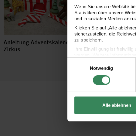
Wenn Sie unsere Website bes
Statistiken über unsere Web
und in sozialen Medien anzu
Klicken Sie auf „Alle ablehn
sicherzustellen, die Reichwe
zu speichern.
Anleitung Adventskalender
Zirkus
Ihre Einwilligung ist freiwil
werden. Weitere Information
Einwilligungsauswahl
Datenschutzerklärung.
Notwendig
Impressum
Datenschutz
Alle ablehnen