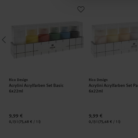
Acrylini Acrylfarben Set Basic
Acrylini Acrylfarben Set
Hersteller:
Hersteller:
Rico Design
Rico Design
Acrylini Acrylfarben Set Basic
Acrylini Acrylfarben Set P
6x22ml
6x22ml
9,99 €
9,99 €
Inhalt:
Inhalt:
0,13 l
(75,68 € / 1 l)
0,13 l
(75,68 € / 1 l)