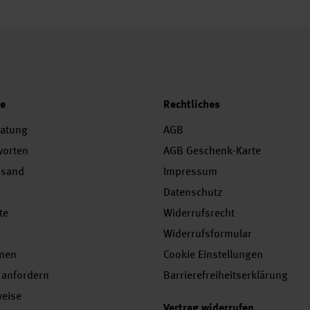
ce
Rechtliches
ratung
AGB
worten
AGB Geschenk-Karte
rsand
Impressum
Datenschutz
te
Widerrufsrecht
Widerrufsformular
onen
Cookie Einstellungen
 anfordern
Barrierefreiheitserklärung
weise
Vertrag widerrufen