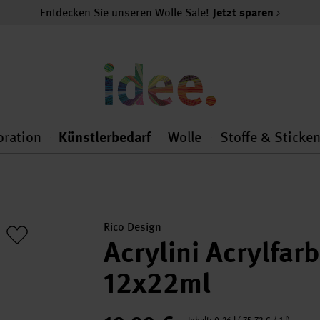
Entdecken Sie unseren Wolle Sale!
Jetzt sparen
oration
Künstlerbedarf
Wolle
Stoffe & Sticke
nMenu
al.openMenu
 general.openMenu
Dekoration general.openMenu
Künstlerbedarf general.
Wolle general.o
Rico Design
Acrylini Acrylfar
12x22ml