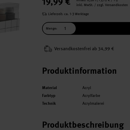
19,99 €
Inhalt:
0,26 l
(
75,72 €
/ 1 l)
inkl. MwSt. / zzgl. Versandkosten
Lieferzeit: ca. 1-3 Werktage
Menge:
Versand­kosten­frei ab 34,99 €
Produktinformation
Material
Acryl
Farbtyp
Acrylfarbe
Technik
Acrylmalerei
Produktbeschreibung