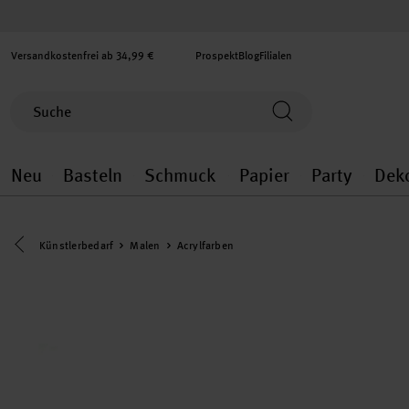
Versandkostenfrei ab 34,99 €
Prospekt
Blog
Filialen
Neu
Basteln
Schmuck
Papier
Party
Dek
Neu general.openMenu
Basteln general.openMenu
Schmuck general.ope
Papier gener
Party
Eine Kategorie zurück navigieren
Künstlerbedarf
Malen
Acrylfarben