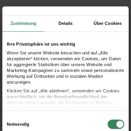
Produktbeschreibung
Zustimmung
Details
Über Cookies
Krinkelmusselin entspricht in seiner Grundware und seinen
Eigenschaften dem bekannten glatten Musselin,
Ihre Privatsphäre ist uns wichtig
unterscheidet sich jedoch durch seine starke Faltenoptik,
Wenn Sie unsere Website besuchen und auf „Alle
dem „Crinkle Look“. Daher auch der Name Krinkelmusselin.
akzeptieren“ klicken, verwenden wir Cookies, um Daten
Diese Stoffqualität besteht aus 100% Baumwolle. Der
für aggregierte Statistiken über unsere Website und
Marketing-Kampagnen zu sammeln sowie personalisierte
rosafarbene Baumwollstoff mit Hot Foil Veredelung in
Werbung auf Drittseiten und in sozialen Medien
Kirschblütenform hat eine Grammatur von 130 g/m², die sich
anzuzeigen.
beispielsweise für gemütliche Shorts, lässige Kleider und
Klicken Sie auf „Alle ablehnen“, verwenden wir Cookies
ausschließlich, um die Benutzerfreundlichkeit der
kuschelige Tücher eignet.
Website sicherzustellen, die Reichweite im Rahmen
aggregierter Statistiken zu messen und Ihre Auswahl für
zukünftige Besuche zu speichern.
Druckstoff aus 100% doppellagigem Baumwoll-Musselin
Einwilligungsauswahl
Ihre Einwilligung ist freiwillig und kann jederzeit über den
Notwendig
Design: Sakura Sakura - rosa
Link „Cookie-Einstellungen“ im Fußbereich der Seite