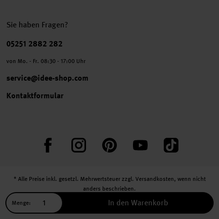
Sie haben Fragen?
Telefonnummer
05251 2882 282
von Mo. - Fr. 08:30 - 17:00 Uhr
service@idee-shop.com
Kontaktformular
Facebook
Instagram
Pinterest
YouTube
TikTok
* Alle Preise inkl. gesetzl. Mehrwertsteuer zzgl.
Versandkosten
, wenn nicht
anders beschrieben.
** Jede:r Abonnent:in erhält bei erstmaliger Anmeldung für unseren Newsletter
In den Warenkorb
Menge:
einen 10 % Rabatt-Gutschein für unseren Online-Shop.