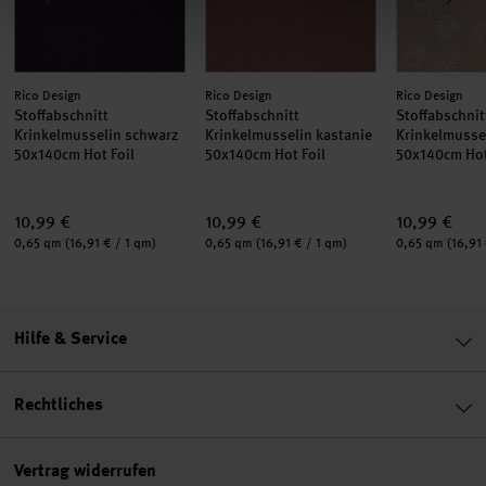
Hersteller:
Hersteller:
Hersteller:
Rico Design
Rico Design
Rico Design
Stoffabschnitt
Stoffabschnitt
Stoffabschnit
Krinkelmusselin schwarz
Krinkelmusselin kastanie
Krinkelmusse
50x140cm Hot Foil
50x140cm Hot Foil
50x140cm Hot
10,99 €
10,99 €
10,99 €
Inhalt:
Inhalt:
Inhalt:
0,65 qm
(16,91 € / 1 qm)
0,65 qm
(16,91 € / 1 qm)
0,65 qm
(16,91
Hilfe & Service
Rechtliches
Vertrag widerrufen