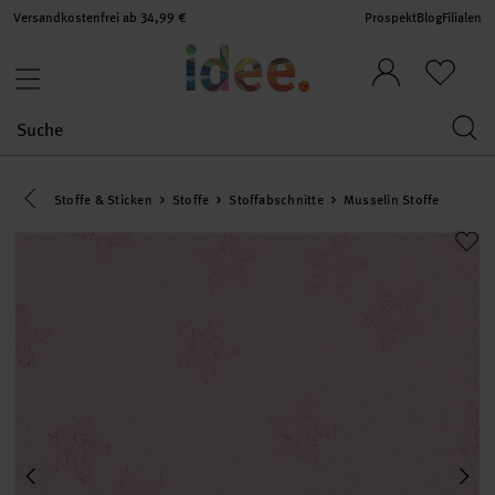
Versandkostenfrei ab 34,99 €
Prospekt
Blog
Filialen
Eine Kategorie zurück navigieren
Stoffe & Sticken
Stoffe
Stoffabschnitte
Musselin Stoffe