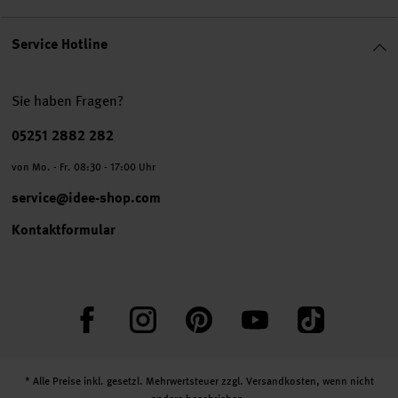
Service Hotline
Sie haben Fragen?
Telefonnummer
05251 2882 282
von Mo. - Fr. 08:30 - 17:00 Uhr
service@idee-shop.com
Kontaktformular
Facebook
Instagram
Pinterest
YouTube
TikTok
* Alle Preise inkl. gesetzl. Mehrwertsteuer zzgl.
Versandkosten
, wenn nicht