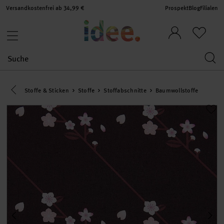
Versandkostenfrei ab 34,99 €
Prospekt
Blog
Filialen
Eine Kategorie zurück navigieren
Stoffe & Sticken
Stoffe
Stoffabschnitte
Baumwollstoffe