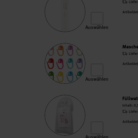
Liefe
Artikelde
Auswählen
Häkelnadel Set Ricorumi
Masche
Liefe
Artikelde
Auswählen
Maschenmarkierer 12 St
Füllwat
Inhalt:
0,
Liefe
Artikelde
Auswählen