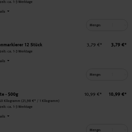
rzeit: ca. 1-3 Werktage
tails
Menge:
 auswählen.
Einzelpreis
Summe
nmarkierer 12 Stück
3,79 €*
3,79 €*
rzeit: ca. 1-3 Werktage
tails
Menge:
ück auswählen.
Einzelpreis
Summe
te - 500g
10,99 €*
10,99 €*
50 Kilogramm
(21,98 €* / 1 Kilogramm)
rzeit: ca. 1-3 Werktage
tails
Menge: