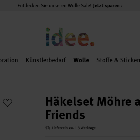
Entdecken Sie unseren Wolle Sale!
Jetzt sparen
oration
Künstlerbedarf
Wolle
Stoffe & Sticke
nMenu
al.openMenu
 general.openMenu
Dekoration general.openMenu
Künstlerbedarf general.
Wolle general.o
Häkelset Möhre a
Friends
Lieferzeit: ca. 1-3 Werktage