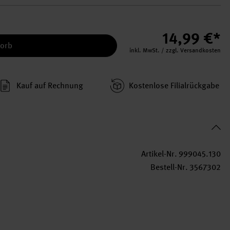
14,99 €*
korb
inkl. MwSt. / zzgl. Versandkosten
Kauf auf Rechnung
Kosten­lose Filial­rückgabe
Artikel-Nr.
999045.130
Bestell-Nr.
3567302