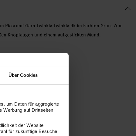
em Ricorumi-Garn Twinkly Twinkly dk im Farbton Grün. Zum
üßen Knopfaugen und einem aufgestickten Mund.
Über Cookies
s, um Daten für aggregierte
 Werbung auf Drittseiten
be 006 Orange
dlichkeit der Website
wahl für zukünftige Besuche