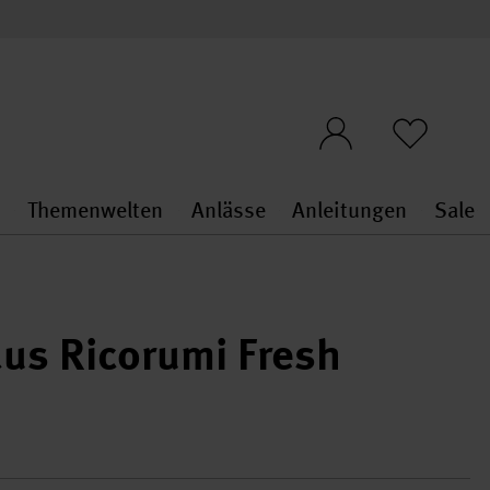
n
Themenwelten
Anlässe
Anleitungen
Sale
openMenu
penMenu
Stoffe & Sticken general.openMenu
Themenwelten general.openMen
Anlässe general.ope
Anleit
S
us Ricorumi Fresh