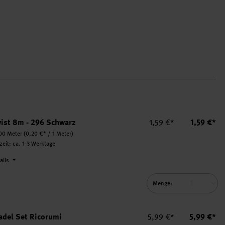
Einzelpreis
Summe
wist 8m - 296 Schwarz
1,59 €*
1,59 €*
00 Meter
(0,20 €* / 1 Meter)
rzeit: ca. 1-3 Werktage
tails
Menge:
.
Einzelpreis
Summe
adel Set Ricorumi
5,99 €*
5,99 €*