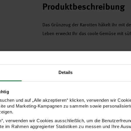
Produktbeschreibung
Das Grünzeug der Karotten häkelt ihr mit d
Leben erweckt Ihr das coole Gemüse mit s
Größe
29cm
Details
chtig
Material
uchen und auf „Alle akzeptieren“ klicken, verwenden wir Cookie
site und Marketing-Kampagnen zu sammeln sowie personalisierte
- Creative Ricorumi Spin Spin dk in der Far
zeigen.
1 Knäuel (50g)
en“, verwenden wir Cookies ausschließlich, um die Benutzerfreun
ite im Rahmen aggregierter Statistiken zu messen und Ihre Aus