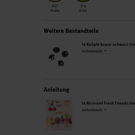
007 Puder
014 Grün
007
014
Puder
Grün
Weitere Bestandteile
1x
Knöpfe braun-schwarz 11m
Artikeldetails
Anleitung
1x Ricorumi Fresh Friends de
Artikeldetails