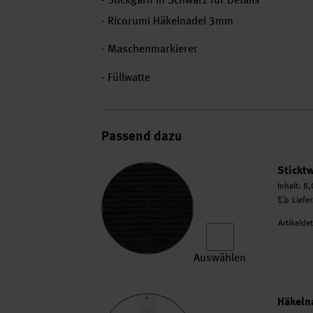
- Ricorumi Häkelnadel 3mm
- Maschenmarkierer
- Füllwatte
Passend dazu
Stickt
Inhalt:
8,
Liefe
Artikelde
Auswählen
Sticktwist 8m auswählen
Häkeln