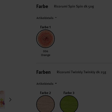
Farbe
Ricorumi Spin Spin dk 50g
Artikeldetails
Farbe 1
006 Orange
006
Orange
Farben
Ricorumi Twinkly Twinkly dk 25g
Artikeldetails
Farbe 2
Farbe 3