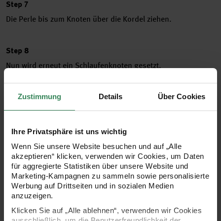
Step 7
Die Perle bis zum Knoten über die Kordel ziehen.
Step 8
Nun wird erneut ein Schlaufenknoten gesetzt.
Step 9
Zustimmung
Details
Über Cookies
Den Schlaufenknoten strammziehen.
Ihre Privatsphäre ist uns wichtig
Step 10
Wenn Sie unsere Website besuchen und auf „Alle
akzeptieren“ klicken, verwenden wir Cookies, um Daten
Dies folgt nun im Wechsel, bis die Kette die gewünschte
für aggregierte Statistiken über unsere Website und
Länge hat.
Marketing-Kampagnen zu sammeln sowie personalisierte
Werbung auf Drittseiten und in sozialen Medien
anzuzeigen.
Step 11
Klicken Sie auf „Alle ablehnen“, verwenden wir Cookies
Wichtig ist es, hier besonders gleichmäßig zu arbeiten, damit
ausschließlich, um die Benutzerfreundlichkeit der