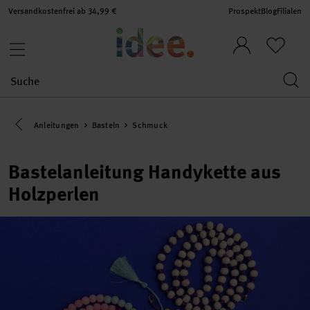
Versandkostenfrei ab 34,99 €
Prospekt
Blog
Filialen
Eine Kategorie zurück navigieren
Anleitungen
Basteln
Schmuck
Bastelanleitung Handykette aus
Holzperlen