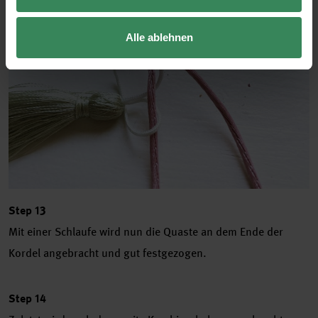
Alle ablehnen
Step 13
Mit einer Schlaufe wird nun die Quaste an dem Ende der
Kordel angebracht und gut festgezogen.
Step 14