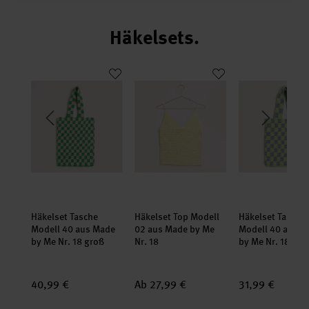
Häkelsets.
ool Nr. 18
nge Modell 15 aus Made by Me Nr. 18
Häkelset Tasche Modell 40 aus Made by Me Nr. 18 groß
Häkelset Top Modell 02 aus Made by
Häkelset Tasch
set
set
set
e
Häkelset Tasche
Häkelset Top Modell
Häkelset Tasche
ade
Modell 40 aus Made
02 aus Made by Me
Modell 40 aus M
by Me Nr. 18 groß
Nr. 18
by Me Nr. 18 klei
40,99 €
Ab 27,99 €
31,99 €