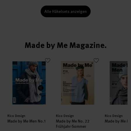
Alle Häkelsets anzeigen
Made by Me Magazine.
erbst-Winter deutsch
Made by Me Men No.1
Made by Me No. 22 Frühjahr-Somme
Made by Me 
Hersteller:
Hersteller:
Hersteller:
Rico Design
Rico Design
Rico Design
Made by Me Men No.1
Made by Me No. 22
Made by Me Me
Frühjahr-Sommer