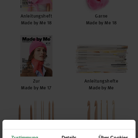
Anleitungsheft
Garne
Made by Me 18
Made by Me 18
Zur
Anleitungshefte
Made by Me 17
Made by Me
Zustimmung
Details
Über Cookies