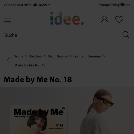
Versandkostenfrei ab 34,99 €
Prospekt
Blog
Filialen
Wolle
Stricken
Nach Saison
Frühjahr Sommer
Eine Kategorie zurück navigieren
Made by Me No. 18
Made by Me No. 18