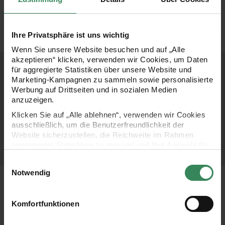
Zu den
Zu den
Stricknadeln
Häkelnadeln
Ihre Privatsphäre ist uns wichtig
Wenn Sie unsere Website besuchen und auf „Alle
akzeptieren“ klicken, verwenden wir Cookies, um Daten
für aggregierte Statistiken über unsere Website und
Marketing-Kampagnen zu sammeln sowie personalisierte
Werbung auf Drittseiten und in sozialen Medien
anzuzeigen.
Klicken Sie auf „Alle ablehnen“, verwenden wir Cookies
ausschließlich, um die Benutzerfreundlichkeit der
Website sicherzustellen, die Reichweite im Rahmen
aggregierter Statistiken zu messen und Ihre Auswahl für
zukünftige Besuche zu speichern.
Einwilligungsauswahl
Ihre Einwilligung ist freiwillig und kann jederzeit über den
Notwendig
Link „Cookie-Einstellungen“ im Fußbereich der Seite
Blick ins Anleitungsheft
widerrufen werden. Weitere Informationen zu den
verwendeten Technologien und den Empfängern der
Komfortfunktionen
Daten finden Sie in unserer Datenschutzerklärung.