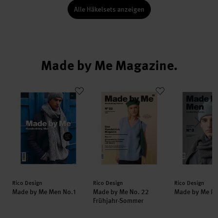
Alle Häkelsets anzeigen
Made by Me Magazine.
erbst-Winter
Made by Me Men No.1
Made by Me No. 22 Frühjahr-Somme
Made by Me 
Hersteller:
Hersteller:
Hersteller:
Rico Design
Rico Design
Rico Design
Made by Me Men No.1
Made by Me No. 22
Made by Me Me
Frühjahr-Sommer