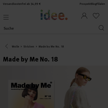
Versandkostenfrei ab 34,99 €
Prospekt
Blog
Filialen
Eine Kategorie zurück navigieren
Wolle
Stricken
Made by Me No. 18
Made by Me No. 18