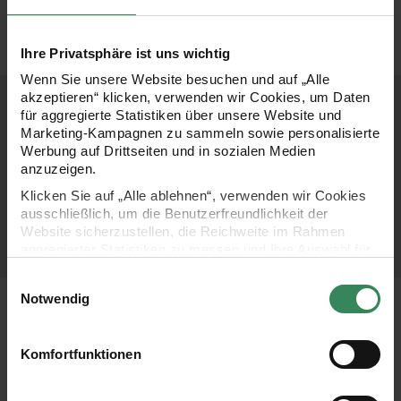
Zu den
Zu den
Stricknadeln
Häkelnadeln
Ihre Privatsphäre ist uns wichtig
Wenn Sie unsere Website besuchen und auf „Alle
akzeptieren“ klicken, verwenden wir Cookies, um Daten
für aggregierte Statistiken über unsere Website und
Marketing-Kampagnen zu sammeln sowie personalisierte
Werbung auf Drittseiten und in sozialen Medien
anzuzeigen.
Klicken Sie auf „Alle ablehnen“, verwenden wir Cookies
ausschließlich, um die Benutzerfreundlichkeit der
Website sicherzustellen, die Reichweite im Rahmen
aggregierter Statistiken zu messen und Ihre Auswahl für
zukünftige Besuche zu speichern.
Einwilligungsauswahl
Ihre Einwilligung ist freiwillig und kann jederzeit über den
Notwendig
Link „Cookie-Einstellungen“ im Fußbereich der Seite
Blick ins Anleitungsheft
widerrufen werden. Weitere Informationen zu den
verwendeten Technologien und den Empfängern der
Komfortfunktionen
Daten finden Sie in unserer Datenschutzerklärung.
Stricksets.
Impressum
Datenschutz
Vertrag widerrufen