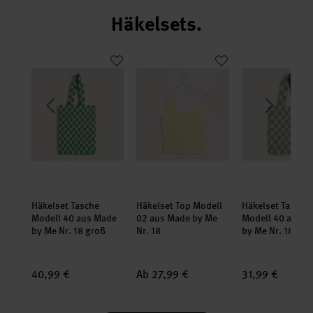
Häkelsets.
ool Nr. 18
nge Modell 15 aus Made by Me Nr. 18
Häkelset Tasche Modell 40 aus Made by Me Nr. 18 groß
Häkelset Top Modell 02 aus Made by
Häkelset Tasch
set
set
set
e
Häkelset Tasche
Häkelset Top Modell
Häkelset Tasche
ade
Modell 40 aus Made
02 aus Made by Me
Modell 40 aus M
by Me Nr. 18 groß
Nr. 18
by Me Nr. 18 klei
40,99 €
Ab 27,99 €
31,99 €