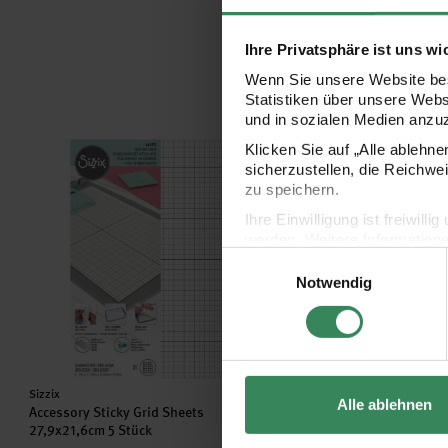
Ihre Privatsphäre ist uns wi
Wenn Sie unsere Website bes
Statistiken über unsere Web
und in sozialen Medien anzu
Accessory Sticky Grid Sheets 27,9x21,6cm 5 Stück
Layered Stencils Layer
Klicken Sie auf „Alle ablehn
sicherzustellen, die Reichwe
zu speichern.
Ihre Einwilligung ist freiwil
werden. Weitere Information
Einwilligungsauswahl
Datenschutzerklärung.
Notwendig
Impressum
Datenschutz
Hersteller:
Hersteller:
Sizzix
Sizzix
Alle ablehnen
Accessory Sticky Grid Sheets
Layered Stencils Layered 
27,9x21,6cm 5 Stück