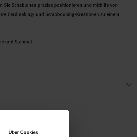
n Sie Schablonen präzise positionieren und mithilfe von
Ihre Cardmaking- und Scrapbooking-Kreationen zu einem
one und Stempel
Über Cookies