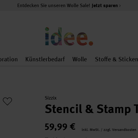
Entdecken Sie unseren Wolle Sale!
Jetzt sparen
oration
Künstlerbedarf
Wolle
Stoffe & Sticke
nMenu
al.openMenu
 general.openMenu
Dekoration general.openMenu
Künstlerbedarf general.
Wolle general.o
Sizzix
Stencil & Stamp 
59,99 €
inkl. MwSt. / zzgl. Versandkosten