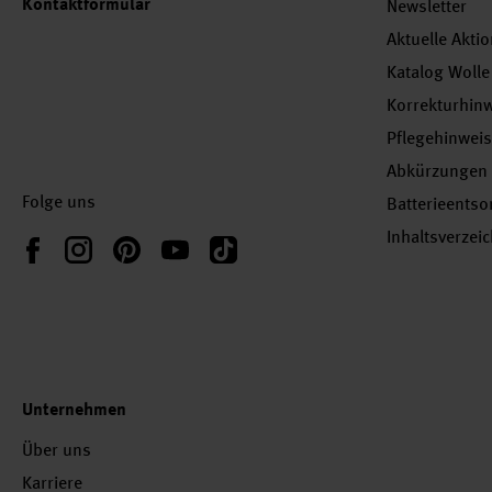
Kontaktformular
Newsletter
Aktuelle Akti
Katalog Wolle
Korrekturhin
Pflegehinwei
Abkürzungen
Folge uns
Batterieents
Inhaltsverzei
Instagram
Pinterest
YouTube
TikTok
Facebook
Unternehmen
Über uns
Karriere