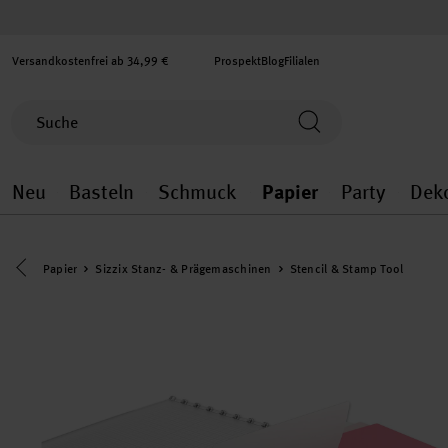
Versandkostenfrei ab 34,99 €
Prospekt
Blog
Filialen
Neu
Basteln
Schmuck
Papier
Party
Dek
Neu general.openMenu
Basteln general.openMenu
Schmuck general.ope
Papier gener
Party
Eine Kategorie zurück navigieren
Papier
Sizzix Stanz- & Prägemaschinen
Stencil & Stamp Tool