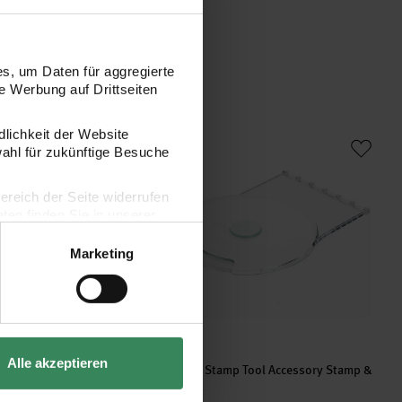
s, um Daten für aggregierte
 Werbung auf Drittseiten
ils Butterfly by Olivia Rose
Stencil & Stamp Tool Accessory Stamp &
dlichkeit der Website
wahl für zukünftige Besuche
bereich der Seite widerrufen
en finden Sie in unserer
Marketing
Hersteller:
Sizzix
Alle akzeptieren
ls Butterfly by Olivia Rose
Stencil & Stamp Tool Accessory Stamp &
Spin Tool