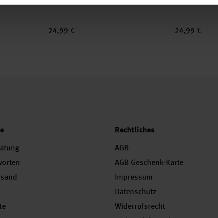
24,99 €
24,99 €
ce
Rechtliches
ratung
AGB
worten
AGB Geschenk-Karte
rsand
Impressum
Datenschutz
te
Widerrufsrecht