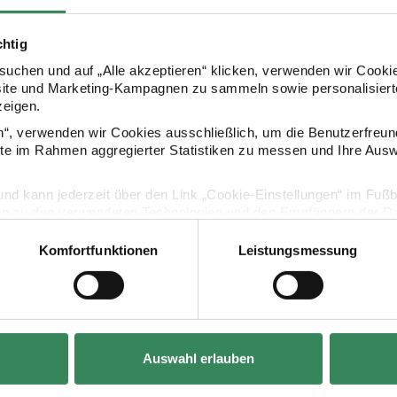
chtig
Kaufempfehlung
uchen und auf „Alle akzeptieren“ klicken, verwenden wir Cookie
site und Marketing-Kampagnen zu sammeln sowie personalisierte
zeigen.
ed Peony by Olivia
Layered Stencils Abstract Marks by Lisa
Layered Stenc
en“, verwenden wir Cookies ausschließlich, um die Benutzerfreun
ite im Rahmen aggregierter Statistiken zu messen und Ihre Aus
lig und kann jederzeit über den Link „Cookie-Einstellungen“ im Fuß
en zu den verwendeten Technologien und den Empfängern der Dat
Komfortfunktionen
Leistungsmessung
Vertrag widerrufen
Hersteller:
Hersteller:
Sizzix
Sizzix
Auswahl erlauben
Peony by Olivia
Layered Stencils Abstract Marks by Lisa
Layered Stenci