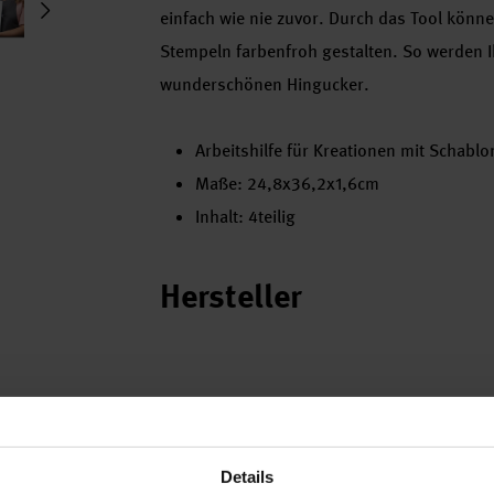
einfach wie nie zuvor. Durch das Tool könne
Stempeln farbenfroh gestalten. So werden 
wunderschönen Hingucker.
Arbeitshilfe für Kreationen mit Schabl
Maße: 24,8x36,2x1,6cm
Inhalt: 4teilig
Hersteller
Details