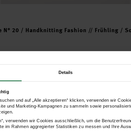
 N° 20 / Handknitting Fashion // Frühling / 
Details
chtig
uchen und auf „Alle akzeptieren“ klicken, verwenden wir Cookie
site und Marketing-Kampagnen zu sammeln sowie personalisierte
zeigen.
en“, verwenden wir Cookies ausschließlich, um die Benutzerfreun
Häkelsets
Made by Me N° 
ite im Rahmen aggregierter Statistiken zu messen und Ihre Aus
ade by Me N° 20
zum Blättern