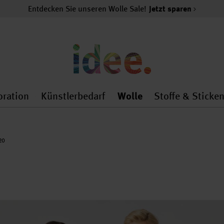
Entdecken Sie unseren Wolle Sale!
Jetzt sparen
oration
Künstlerbedarf
Wolle
Stoffe & Sticke
nMenu
al.openMenu
 general.openMenu
Dekoration general.openMenu
Künstlerbedarf general.
Wolle general.o
20