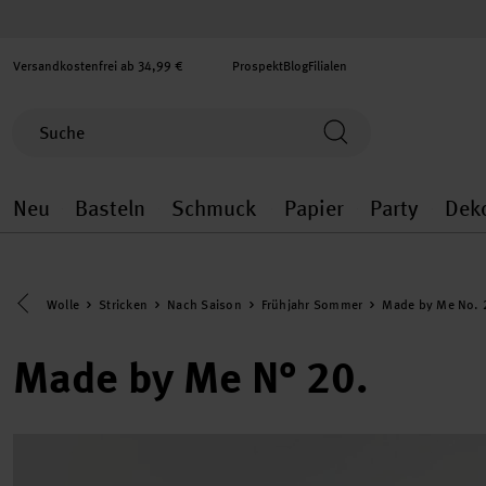
Versandkostenfrei ab 34,99 €
Prospekt
Blog
Filialen
Neu
Basteln
Schmuck
Papier
Party
Dek
Neu general.openMenu
Basteln general.openMenu
Schmuck general.ope
Papier gener
Party
Eine Kategorie zurück navigieren
Wolle
Stricken
Nach Saison
Frühjahr Sommer
Made by Me No. 
Made by Me N° 20.