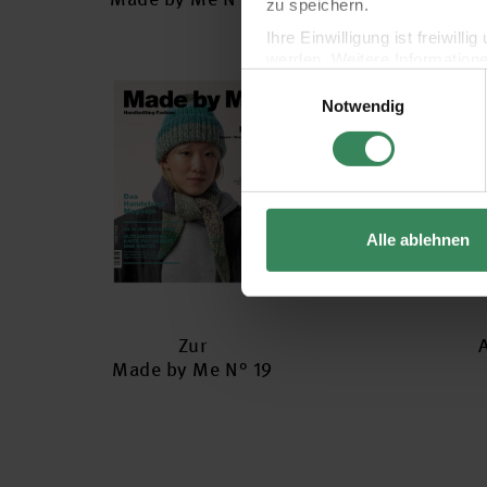
zu speichern.
Ihre Einwilligung ist freiwil
werden. Weitere Information
Einwilligungsauswahl
Datenschutzerklärung.
Notwendig
Impressum
Datenschutz
Alle ablehnen
Zur
Made by Me N° 19