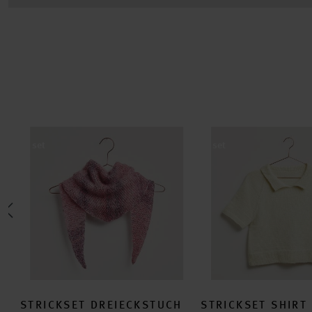
4 aus Made by Me No. 20
Strickset Dreieckstuch Modell 01b aus Made by Me No. 20
Strickset Shirt Modell
set
set
E
STRICKSET DREIECKSTUCH
STRICKSET SHIRT