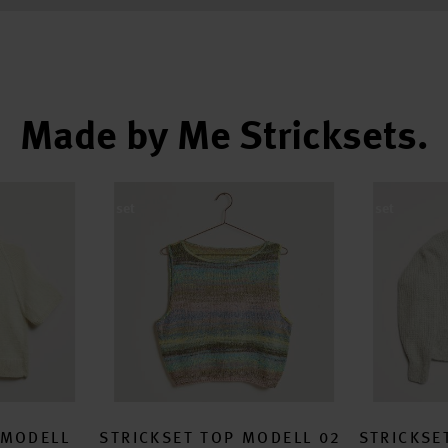
Made by Me Stricksets.
 28 aus Made by Me No. 20
Strickset Top Modell 02 aus Made by Me No. 20
Strickset Wi
set
set
 MODELL
STRICKSET TOP MODELL 02
STRICKSE