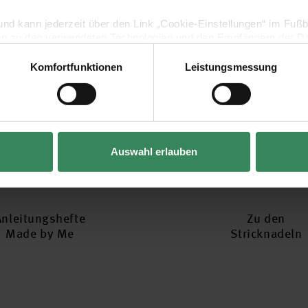
lig und kann jederzeit über den Link „Cookie-Einstellungen“ im Fuß
en zu den verwendeten Technologien und den Empfängern der Dat
Komfortfunktionen
Leistungsmessung
Vertrag widerrufen
Auswahl erlauben
Anleitungshefte
Zu den
Made by Me
Stricknadeln