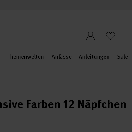
n
Themenwelten
Anlässe
Anleitungen
Sale
openMenu
penMenu
Stoffe & Sticken general.openMenu
Themenwelten general.openMen
Anlässe general.ope
Anleit
S
ensive Farben 12 Näpfchen