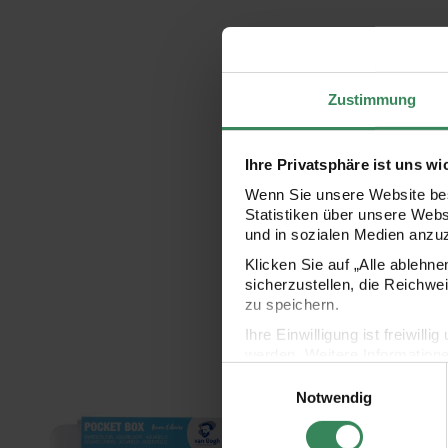
Zustimmung
Ihre Privatsphäre ist uns wi
Wenn Sie unsere Website bes
Statistiken über unsere Web
und in sozialen Medien anzu
Klicken Sie auf „Alle ablehn
sicherzustellen, die Reichwe
zu speichern.
Ihre Einwilligung ist freiwil
werden. Weitere Information
Einwilligungsauswahl
Datenschutzerklärung.
Aquarell Set mit Pinsel 12 Näpfchen
Aquarell Set gedeckte 
Notwendig
Impressum
Datenschutz