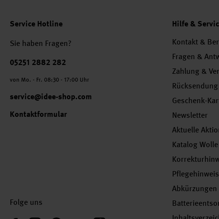
Service Hotline
Hilfe & Servi
Kontakt & Be
Sie haben Fragen?
Fragen & Ant
Telefonnummer
05251 2882 282
Zahlung & Ve
von Mo. - Fr. 08:30 - 17:00 Uhr
Rücksendung
service@idee-shop.com
Geschenk-Kar
Kontaktformular
Newsletter
Aktuelle Akti
Katalog Wolle
Korrekturhin
Pflegehinwei
Abkürzungen
Folge uns
Batterieents
Inhaltsverzei