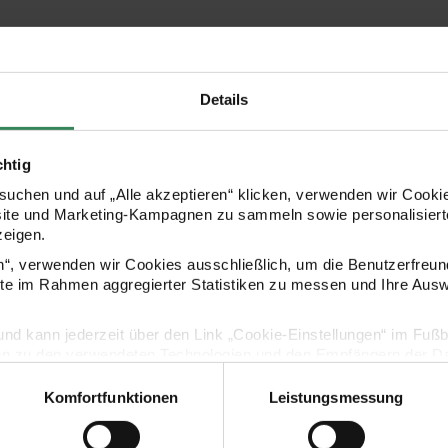
Hersteller
Details
chtig
uchen und auf „Alle akzeptieren“ klicken, verwenden wir Cookie
site und Marketing-Kampagnen zu sammeln sowie personalisierte
zeigen.
en“, verwenden wir Cookies ausschließlich, um die Benutzerfreun
ite im Rahmen aggregierter Statistiken zu messen und Ihre Aus
Kaufempfehlung
lig und kann jederzeit über den Link „Cookie-Einstellungen“ im Fuß
en zu den verwendeten Technologien und den Empfängern der Dat
Farben 12 Näpfchen
Aquarell Set Rosa-Violett 12 Näpfchen
Aquarell Set
Komfortfunktionen
Leistungsmessung
Vertrag widerrufen