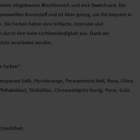
, einen eingebauten Mischbereich und eine Swatchcard. Der
remeweißen Kunststoff und ist klein genug, um ihn bequem in
 Die Farben haben eine brillante, intensive und
h durch ihre hohe Lichtbeständigkeit aus. Dank der
eicht verarbeitet werden.
ve Farben“
ransparent Gelb, Pyrrolorange, Permanentrot Hell, Rosa, China.
(Phthaloblau), Türkisblau, Chromoxidgrün feurig, Perm. Grün
chtechtheit