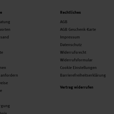
ce
Rechtliches
ratung
AGB
worten
AGB Geschenk-Karte
rsand
Impressum
Datenschutz
te
Widerrufsrecht
Widerrufsformular
onen
Cookie Einstellungen
 anfordern
Barrierefreiheitserklärung
weise
Vertrag widerrufen
se
orgung
chnis