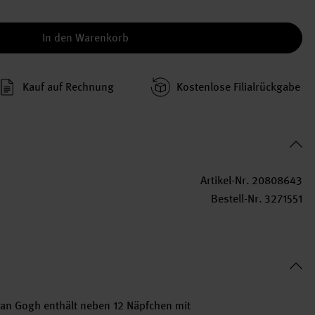
In den Warenkorb
Kauf auf Rechnung
Kosten­lose Filial­rückgabe
Artikel-Nr.
20808643
Bestell-Nr.
3271551
van Gogh enthält neben 12 Näpfchen mit