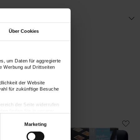
Über Cookies
s, um Daten für aggregierte
 Werbung auf Drittseiten
dlichkeit der Website
wahl für zukünftige Besuche
bereich der Seite widerrufen
en finden Sie in unserer
 Naturfarben 12 Näpfchen
Aquarell Set Metallic Farben 12 Näpfchen
Marketing