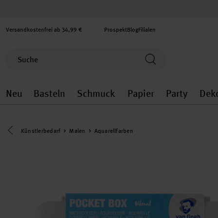
Versandkostenfrei ab 34,99 €
Prospekt
Blog
Filialen
Neu
Basteln
Schmuck
Papier
Party
Dek
Neu general.openMenu
Basteln general.openMenu
Schmuck general.ope
Papier gener
Party
Eine Kategorie zurück navigieren
Künstlerbedarf
Malen
Aquarellfarben