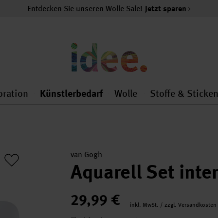
Entdecken Sie unseren Wolle Sale!
Jetzt sparen
oration
Künstlerbedarf
Wolle
Stoffe & Sticke
nMenu
al.openMenu
 general.openMenu
Dekoration general.openMenu
Künstlerbedarf general.
Wolle general.o
van Gogh
Aquarell Set int
29,99 €
inkl. MwSt. / zzgl. Versandkosten