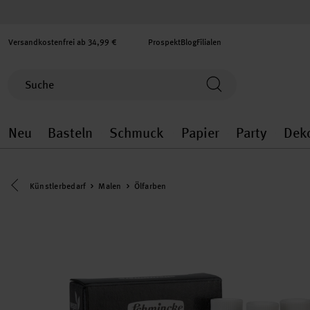
Versandkostenfrei ab 34,99 €
Prospekt
Blog
Filialen
Neu
Basteln
Schmuck
Papier
Party
Dek
Neu general.openMenu
Basteln general.openMenu
Schmuck general.ope
Papier gener
Party
Eine Kategorie zurück navigieren
Künstlerbedarf
Malen
Ölfarben