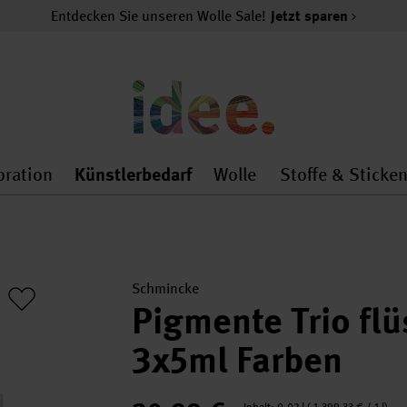
Entdecken Sie unseren Wolle Sale!
Jetzt sparen
oration
Künstlerbedarf
Wolle
Stoffe & Sticke
nMenu
al.openMenu
 general.openMenu
Dekoration general.openMenu
Künstlerbedarf general.
Wolle general.o
Schmincke
Pigmente Trio flü
3x5ml Farben