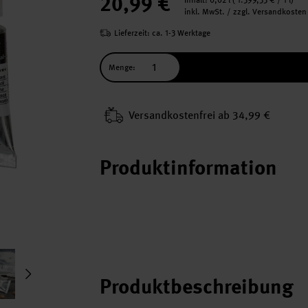
20,99 €
Inhalt:
0,02 l
(
1.399,33 €
/ 1 l)
inkl. MwSt. / zzgl. Versandkosten
Lieferzeit: ca. 1-3 Werktage
Menge:
Versand­kosten­frei ab 34,99 €
Produktinformation
Produktbeschreibung