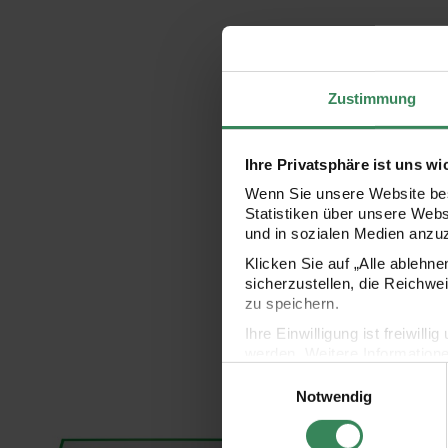
Zustimmung
Ihre Privatsphäre ist uns wi
Wenn Sie unsere Website bes
Statistiken über unsere Web
und in sozialen Medien anzu
Klicken Sie auf „Alle ablehn
sicherzustellen, die Reichwe
zu speichern.
Ihre Einwilligung ist freiwil
werden. Weitere Information
Akademie Gouache Kartonset 10x60ml
Akademie Aquarellfarbe
Einwilligungsauswahl
Datenschutzerklärung.
Notwendig
Impressum
Datenschutz