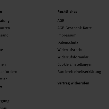
ce
Rechtliches
ratung
AGB
worten
AGB Geschenk-Karte
rsand
Impressum
Datenschutz
te
Widerrufsrecht
Widerrufsformular
onen
Cookie Einstellungen
 anfordern
Barrierefreiheitserklärung
weise
Vertrag widerrufen
se
orgung
chnis