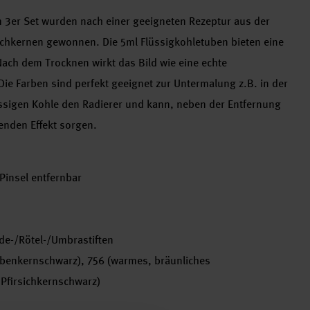
m 3er Set wurden nach einer geeigneten Rezeptur aus der
ichkernen gewonnen. Die 5ml Flüssigkohletuben bieten eine
Nach dem Trocknen wirkt das Bild wie eine echte
Die Farben sind perfekt geeignet zur Untermalung z.B. in der
üssigen Kohle den Radierer und kann, neben der Entfernung
renden Effekt sorgen.
Pinsel entfernbar
de-/Rötel-/Umbrastiften
aubenkernschwarz), 756 (warmes, bräunliches
 Pfirsichkernschwarz)