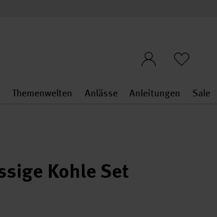
n
Themenwelten
Anlässe
Anleitungen
Sale
openMenu
penMenu
Stoffe & Sticken general.openMenu
Themenwelten general.openMen
Anlässe general.ope
Anleit
S
ssige Kohle Set