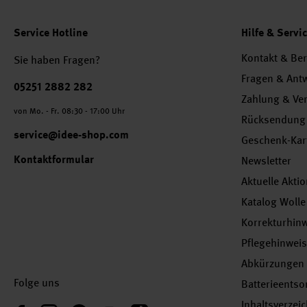
Service Hotline
Hilfe & Servi
Kontakt & Be
Sie haben Fragen?
Fragen & Ant
Telefonnummer
05251 2882 282
Zahlung & Ve
von Mo. - Fr. 08:30 - 17:00 Uhr
Rücksendung
service@idee-shop.com
Geschenk-Kar
Kontaktformular
Newsletter
Aktuelle Akti
Katalog Wolle
Korrekturhin
Pflegehinwei
Abkürzungen
Folge uns
Batterieents
Inhaltsverzei