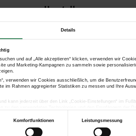
Hersteller
Details
chtig
uchen und auf „Alle akzeptieren“ klicken, verwenden wir Cookie
site und Marketing-Kampagnen zu sammeln sowie personalisierte
zeigen.
en“, verwenden wir Cookies ausschließlich, um die Benutzerfreun
Kaufempfehlung
ite im Rahmen aggregierter Statistiken zu messen und Ihre Aus
lig und kann jederzeit über den Link „Cookie-Einstellungen“ im Fuß
en zu den verwendeten Technologien und den Empfängern der Dat
n kleiner Metallkasten
ART Keilrahmenset 3 Stück
Norma 35ml
Komfortfunktionen
Leistungsmessung
Vertrag widerrufen