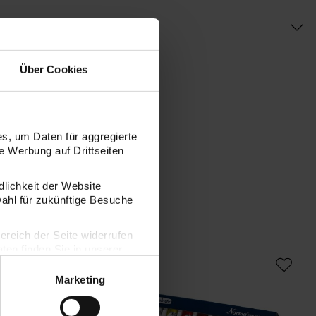
Über Cookies
s, um Daten für aggregierte
 Werbung auf Drittseiten
dlichkeit der Website
wahl für zukünftige Besuche
bereich der Seite widerrufen
en finden Sie in unserer
Norma Professional Set 8x20ml
Ak
Marketing