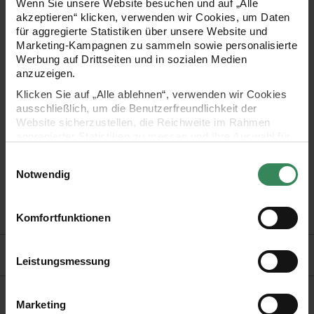
für technische Zeichnungen, Illustrationen, Comics und
Wenn Sie unsere Website besuchen und auf „Alle
akzeptieren“ klicken, verwenden wir Cookies, um Daten
Zentangle-Kunst. Die Tinte ist pH-neutral, druckt nicht durch
für aggregierte Statistiken über unsere Website und
und trocknet schnell.
Marketing-Kampagnen zu sammeln sowie personalisierte
Werbung auf Drittseiten und in sozialen Medien
anzuzeigen.
Klicken Sie auf „Alle ablehnen“, verwenden wir Cookies
- Strichbreiten: 0,20, 0,25, 0,35mm
ausschließlich, um die Benutzerfreundlichkeit der
Website sicherzustellen, die Reichweite im Rahmen
aggregierter Statistiken zu messen und Ihre Auswahl für
- wasserfest
zukünftige Besuche zu speichern.
Einwilligungsauswahl
- lichtbeständig
Ihre Einwilligung ist freiwillig und kann jederzeit über den
Notwendig
Link „Cookie-Einstellungen“ im Fußbereich der Seite
widerrufen werden. Weitere Informationen zu den
- schnell trocknend
verwendeten Technologien und den Empfängern der
Komfortfunktionen
Daten finden Sie in unserer Datenschutzerklärung.
Hersteller
Impressum
Datenschutz
Vertrag widerrufen
Leistungsmessung
Marketing
Kaufempfehlung