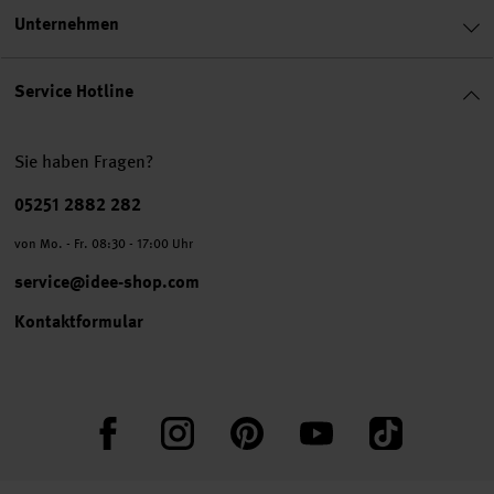
Unternehmen
Service Hotline
Sie haben Fragen?
Telefonnummer
05251 2882 282
von Mo. - Fr. 08:30 - 17:00 Uhr
service@idee-shop.com
Kontaktformular
Facebook
Instagram
Pinterest
YouTube
TikTok