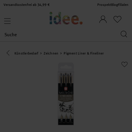
Versandkostenfrei ab 34,99 €
Prospekt
Blog
Filialen
Eine Kategorie zurück navigieren
Künstlerbedarf
Zeichnen
Pigment Liner & Fineliner